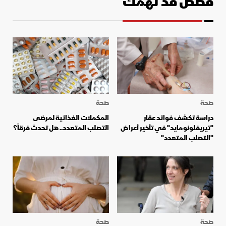
قصص قد تهمك
صحة
صحة
دراسة تكشف فوائد عقار
المكملات الغذائية لمرضى
"تيريفلونومايد" في تأخير أعراض
التصلب المتعدد.. هل تحدث فرقاً؟
"التصلب المتعدد"
صحة
صحة