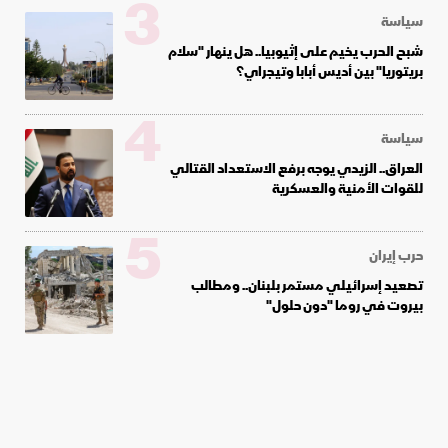
3
سياسة
شبح الحرب يخيم على إثيوبيا.. هل ينهار "سلام
بريتوريا" بين أديس أبابا وتيجراي؟
4
سياسة
العراق.. الزيدي يوجه برفع الاستعداد القتالي
للقوات الأمنية والعسكرية
5
حرب إيران
تصعيد إسرائيلي مستمر بلبنان.. ومطالب
بيروت في روما "دون حلول"