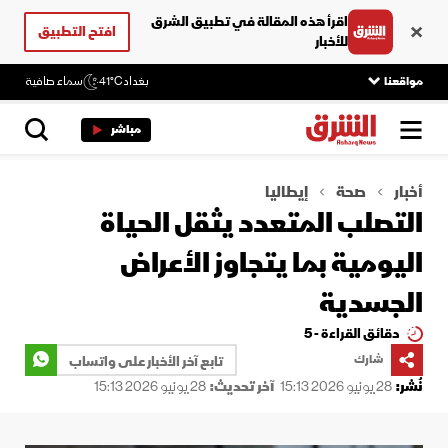
اقرأ هذه المقالة في تطبيق الشرق
افتح التطبيق
للأخبار
مواقعنا
بغداد
41°C
سماء صافية
مباشر
أخبار
صحة
إيطاليا
التصلب المتعدد يثقل الحياة
اليومية بما يتجاوز الأعراض
الجسدية
دقائق القراءة - 5
شارك
تابع آخر الأخبار على واتساب
نُشر:
28 يونيو 2026 15:13
آخر تحديث:
28 يونيو 2026 15:13