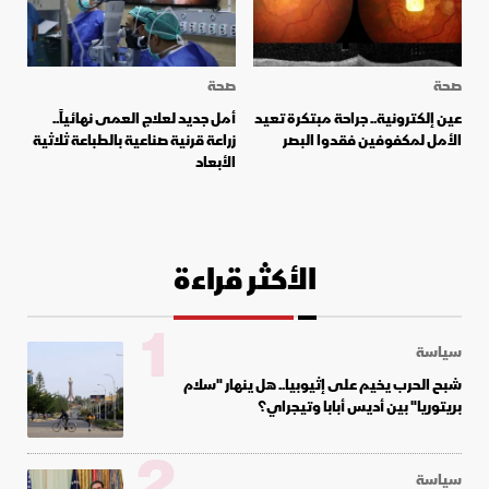
صحة
صحة
عين إلكترونية.. جراحة مبتكرة تعيد
أمل جديد لعلاج العمى نهائياً..
الأمل لمكفوفين فقدوا البصر
زراعة قرنية صناعية بالطباعة ثلاثية
الأبعاد
الأكثر قراءة
1
سياسة
شبح الحرب يخيم على إثيوبيا.. هل ينهار "سلام
بريتوريا" بين أديس أبابا وتيجراي؟
2
سياسة