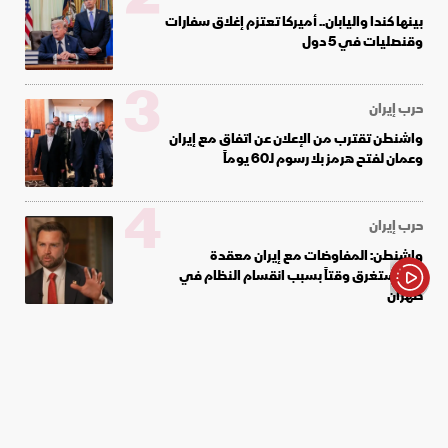
بينها كندا واليابان.. أميركا تعتزم إغلاق سفارات
وقنصليات في 5 دول
3
حرب إيران
واشنطن تقترب من الإعلان عن اتفاق مع إيران
وعمان لفتح هرمز بلا رسوم لـ60 يوماً
4
حرب إيران
واشنطن: المفاوضات مع إيران معقدة
وستستغرق وقتاً بسبب انقسام النظام في
طهران
الأخبار باختصار
5
سياسة
مصادر "الشرق": هجوم لـ"حزب الله" يقتل
جنديين إسرائيليين في جنوب لبنان