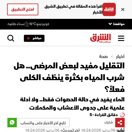
اقرأ هذه المقالة في تطبيق الشرق
افتح التطبيق
للأخبار
مواقعنا
كوبيرتينو
15°C
سماء صافية
مباشر
أخبار
صحة
التقليل مفيد لبعض المرضى.. هل
شرب المياه بكثرة ينظف الكلى
فعلاً؟
الماء يفيد في حالة الحصوات فقط.. ولا أدلة
علمية على جدوى الأعشاب والمكملات
دقائق القراءة - 5
شارك
تابع آخر الأخبار على واتساب
نُشر:
06 يوليو 2026 14:24
آخر تحديث:
06 يوليو 2026 14:24