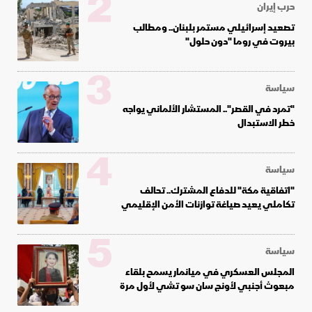
2
حرب إيران
تصعيد إسرائيلي مستمر بلبنان.. ومطالب
بيروت في روما "دون حلول"
3
سياسة
"تمرد في القصر".. المستشار الألماني يواجه
خطر الاستبدال
4
سياسة
"اتفاقية مكة" للدفاع المشترك.. تحالف
تكاملي يعيد صياغة توازنات الأمن الإقليمي
5
سياسة
المجلس العسكري في ميانمار يسمح بلقاء
مبعوث أجنبي لأونج سان سو تشي لأول مرة