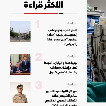
الأكثر قراءة
1
سياسة
شبح الحرب يخيم على
إثيوبيا.. هل ينهار "سلام
بريتوريا" بين أديس أبابا
وتيجراي؟
2
سياسة
بينها كندا واليابان.. أميركا
تعتزم إغلاق سفارات
وقنصليات في 5 دول
3
سياسة
من هو اللواء عبد الله بن
سالم الشهري قائد
التحالف البحري الدفاعي
متعدد الجنسيات؟