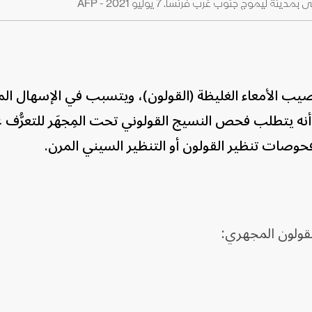
ج جنوب غرب فرنسا. 7 يوليو 2021 - AFP
يب الأمعاء الغليظة (القولون)، ويتسبب في الإسهال الم
 يتطلب فحص النسيج القولوني تحت المِجهَر للتعرُّف ع
فحوصات تنظير القولون أو التنظير السيني المرن.
لقولون المجهري: