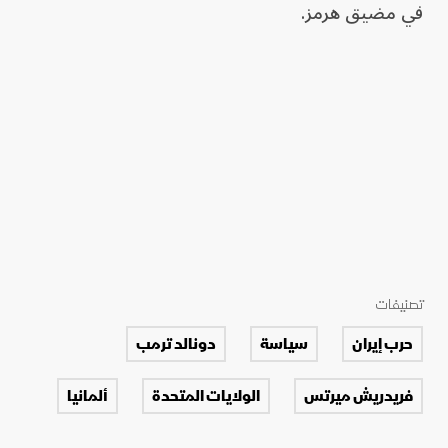
في مضيق هرمز.
تصنيفات
حرب إيران
سياسة
دونالد ترمب
فريدريش ميرتس
الولايات المتحدة
ألمانيا