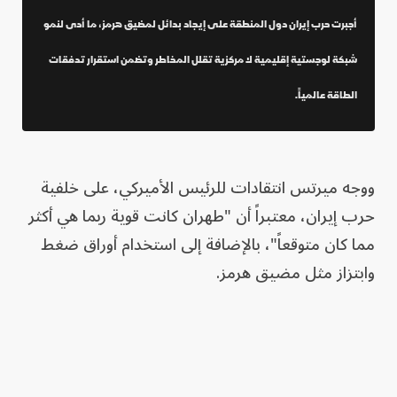
أجبرت حرب إيران دول المنطقة على إيجاد بدائل لمضيق هرمز، ما أدى لنمو
شبكة لوجستية إقليمية لا مركزية تقلل المخاطر وتضمن استقرار تدفقات
الطاقة عالمياً.
ووجه ميرتس انتقادات للرئيس الأميركي، على خلفية
حرب إيران، معتبراً أن "طهران كانت قوية ربما هي أكثر
مما كان متوقعاً"، بالإضافة إلى استخدام أوراق ضغط
وابتزاز مثل مضيق هرمز.