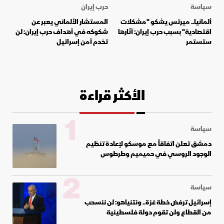
سياسة
حرب إيران
ألمانيا.. ميرتس يشكو "مشكلات
المستشار الألماني يعبر عن
اقتصادية" بسبب حرب إيران: آثارها
شكوكه في أهداف حرب إيران: لن
ستستمر
تخدم أمن إسرائيل
الأكثر قراءة
1
سياسة
دمشق تعلن اتفاقاً مع موسكو لإعادة تنظيم
الوجود الروسي في حميميم وطرطوس
2
سياسة
إسرائيل ترفض خطة غزة.. ونتنياهو: لن ننسحب
من القطاع ولن تقوم دولة فلسطينية