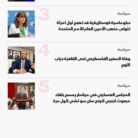
3
سياسة
دبلوماسية كوستاريكية قد تصبح أول امرأة
تتولى منصب الأمين العام للأمم المتحدة
4
سياسة
وفاة السفير الفلسطيني لدى القاهرة دياب
اللوح
5
سياسة
المجلس العسكري في ميانمار يسمح بلقاء
مبعوث أجنبي لأونج سان سو تشي لأول مرة