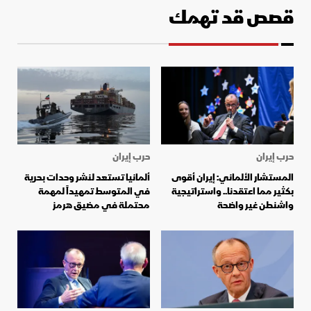
قصص قد تهمك
حرب إيران
حرب إيران
المستشار الألماني: إيران أقوى
ألمانيا تستعد لنشر وحدات بحرية
بكثير مما اعتقدنا.. واستراتيجية
في المتوسط تمهيداً لمهمة
واشنطن غير واضحة
محتملة في مضيق هرمز