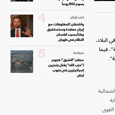
رسوم لـ60 يوماً
4
حرب إيران
واشنطن: المفاوضات مع
إيران معقدة وستستغرق
وقتاً بسبب انقسام
ي البلاد،
النظام في طهران
5
"، فيما
سياسة
ة".
مصادر "الشرق": هجوم
لـ"حزب الله" يقتل جنديين
إسرائيليين في جنوب
لبنان
الشمالية
ية
 القوى