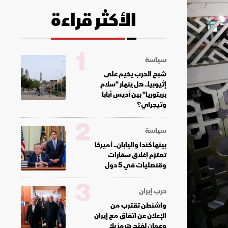
الأكثر قراءة
1
سياسة
شبح الحرب يخيم على
إثيوبيا.. هل ينهار "سلام
بريتوريا" بين أديس أبابا
وتيجراي؟
2
سياسة
بينها كندا واليابان.. أميركا
تعتزم إغلاق سفارات
وقنصليات في 5 دول
3
حرب إيران
واشنطن تقترب من
الإعلان عن اتفاق مع إيران
وعمان لفتح هرمز بلا