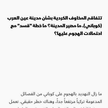
تتفاقم المخاوف الكردية بشأن مدينة عين العرب
(كوباني). ما مصير المدينة؟ ما خطة "قسد" مع
احتمالات الهجوم عليها؟
ما زال التهديد بالهجوم على كوباني من الفصائل
المدعومة تركياً مرتفعاً جداً، وهناك خطر حقيقي. نعمل