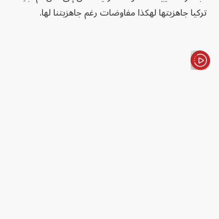
تركيا جاهزيتها لهكذا مفاوضات رغم جاهزيتنا لها.
الأخبار باختصار
قوى إقليمية ودولية تطالبكم باستمرار بفك الارتباط مع
حزب "العمال الكردستاني". كيف تتعاطون مع هذه
المطالبات التي تشغل دولاً وجهات دولية؟