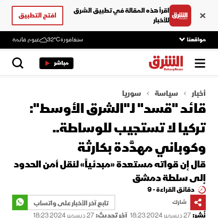
اقرأ هذه المقالة في تطبيق الشرق
افتح التطبيق
للأخبار
مواقعنا
سنغافورة
32°C
غيوم قاتمة
مباشر
أخبار
سياسة
سوريا
قائد "قسد" لـ"الشرق الأوسط":
تركيا لا تستجيب للوساطة..
وكوباني مهدَّدة بكارثة
قال إن قواته مستعدة «مبدئياً» لنقل أمن الحدود
إلى سلطة دمشق
دقائق القراءة - 9
شارك
تابع آخر الأخبار على واتساب
نُشر:
27 ديسمبر 2024 18:23
آخر تحديث:
27 ديسمبر 2024 18:23