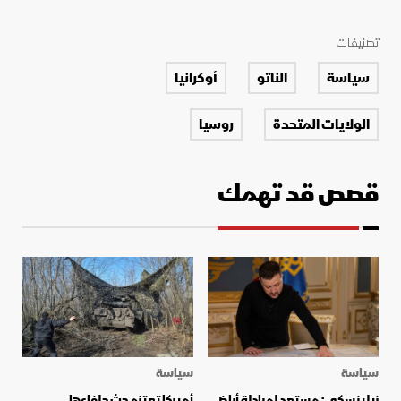
تصنيفات
سياسة
الناتو
أوكرانيا
الولايات المتحدة
روسيا
قصص قد تهمك
سياسة
سياسة
زيلينسكي: مستعد لمبادلة أراض
أميركا تعتزم حث حلفاءها