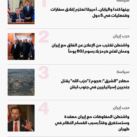
1
سياسة
بينها كندا واليابان.. أميركا تعتزم إغلاق سفارات
وقنصليات في 5 دول
2
حرب إيران
واشنطن تقترب من الإعلان عن اتفاق مع إيران
وعمان لفتح هرمز بلا رسوم لـ60 يوماً
3
سياسة
مصادر "الشرق": هجوم لـ"حزب الله" يقتل
جنديين إسرائيليين في جنوب لبنان
4
حرب إيران
واشنطن: المفاوضات مع إيران معقدة
وستستغرق وقتاً بسبب انقسام النظام في
طهران