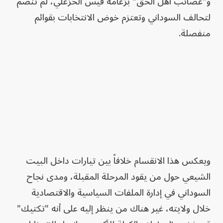
و"عصائب أهل الحق" بزعامة قيس الخزعلي، لم تنضم
لتحالف السوداني وتعتزم خوض الانتخابات بقوائم
منفصلة.
ويعكس هذا الانقسام خلافاً بين تيارات داخل البيت
الشيعي حول من يقود المرحلة المقبلة، ومدى نجاح
السوداني في إدارة الملفات السياسية والاقتصادية
خلال ولايته، غير هناك من ينظر إليه على أنه "تكتيك"