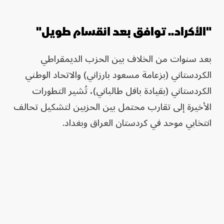
"الأكراد.. توافق بعد انقسام طويل"
بعد سنوات من الخلاف بين الحزب الديمقراطي
الكردستاني (بزعامة مسعود بارزاني) والاتحاد الوطني
الكردستاني (بقيادة بافل طالباني)، تُشير التطورات
الأخيرة إلى تقارب محتمل بين الحزبين لتشكيل تحالف
انتخابي موحد في كردستان العراق وبغداد.