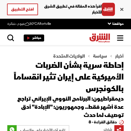
اقرأ هذه المقالة في تطبيق الشرق
افتح التطبيق
للأخبار
مواقعنا
Alfortville
30°C
غيوم متناثرة
مباشر
أخبار
سياسة
الولايات المتحدة
إحاطة سرية بشأن الضربات
الأميركية على إيران تثير انقساماً
بالكونجرس
ديمقراطيون: البرنامج النووي الإيراني تراجع
عدة أشهر فقط.. وجمهوريون: "الإبادة" أدق
توصيف لما حدث
دقائق القراءة - 8
شارك
تابع آخر الأخبار على واتساب