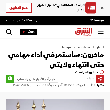
اقرأ هذه المقالة في تطبيق الشرق
افتح التطبيق
للأخبار
مواقعنا
الرياض
33°C
غيوم متناثرة
مباشر
أخبار
سياسة
فرنسا
ماكرون: سأستمر في أداء مهامي
حتى انتهاء ولايتي
دقائق القراءة - 2
شارك
تابع آخر الأخبار على واتساب
نُشر:
29 أغسطس 2025 15:15
آخر تحديث:
29 أغسطس 2025 15:43