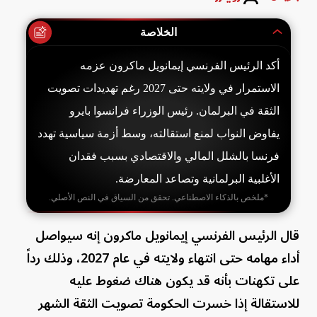
الخلاصة
أكد الرئيس الفرنسي إيمانويل ماكرون عزمه
الاستمرار في ولايته حتى 2027 رغم تهديدات تصويت
الثقة في البرلمان. رئيس الوزراء فرانسوا بايرو
يفاوض النواب لمنع استقالته، وسط أزمة سياسية تهدد
فرنسا بالشلل المالي والاقتصادي بسبب فقدان
الأغلبية البرلمانية وتصاعد المعارضة.
*ملخص بالذكاء الاصطناعي. تحقق من السياق في النص الأصلي.
قال الرئيس الفرنسي إيمانويل ماكرون إنه سيواصل
أداء مهامه حتى انتهاء ولايته في عام 2027، وذلك رداً
على تكهنات بأنه قد يكون هناك ضغوط عليه
للاستقالة إذا خسرت الحكومة تصويت الثقة الشهر