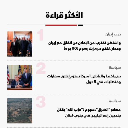
الأكثر قراءة
1
حرب إيران
واشنطن تقترب من الإعلان عن اتفاق مع إيران
وعمان لفتح هرمز بلا رسوم لـ60 يوماً
2
سياسة
بينها كندا واليابان.. أميركا تعتزم إغلاق سفارات
وقنصليات في 5 دول
3
سياسة
مصادر "الشرق": هجوم لـ"حزب الله" يقتل
جنديين إسرائيليين في جنوب لبنان