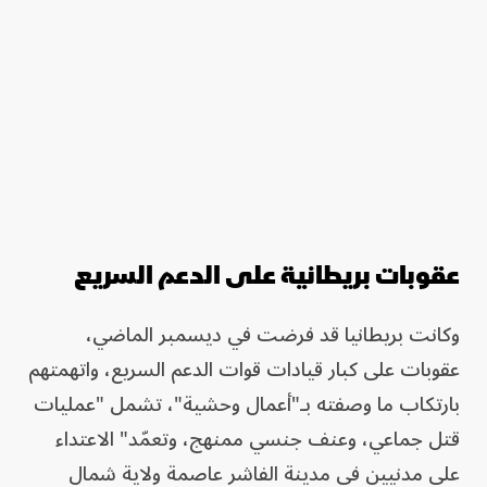
عقوبات بريطانية على الدعم السريع
وكانت بريطانيا قد فرضت في ديسمبر الماضي،
عقوبات على كبار قيادات قوات الدعم السريع، واتهمتهم
بارتكاب ما وصفته بـ"أعمال وحشية"، تشمل "عمليات
قتل جماعي، وعنف جنسي ممنهج، وتعمّد" الاعتداء
على مدنيين في مدينة الفاشر عاصمة ولاية شمال