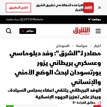
اقرأ هذه المقالة في تطبيق الشرق
افتح التطبيق
للأخبار
مواقعنا
El Madania
29°C
سماء صافية
مباشر
أخبار
سياسة
السودان
مصادر لـ"الشرق": وفد دبلوماسي
وعسكري بريطاني يزور
بورتسودان لبحث الوضع الأمني
والإنساني
الوفد البريطاني يلتقي أعضاء بمجلس السيادة..
ويركز على تعزيز الجهود الإنسانية
دقائق القراءة - 5