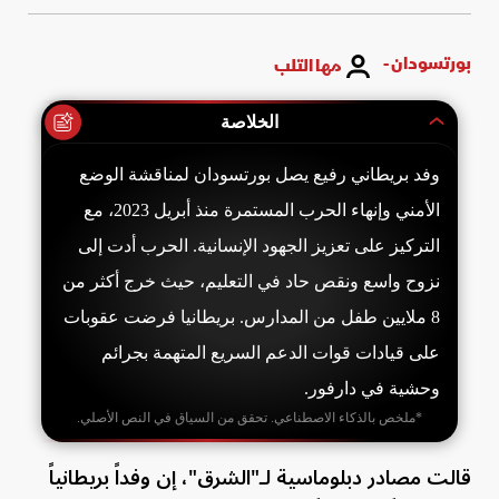
بورتسودان -
مها التلب
الخلاصة
وفد بريطاني رفيع يصل بورتسودان لمناقشة الوضع
الأمني وإنهاء الحرب المستمرة منذ أبريل 2023، مع
التركيز على تعزيز الجهود الإنسانية. الحرب أدت إلى
نزوح واسع ونقص حاد في التعليم، حيث خرج أكثر من
8 ملايين طفل من المدارس. بريطانيا فرضت عقوبات
على قيادات قوات الدعم السريع المتهمة بجرائم
وحشية في دارفور.
*ملخص بالذكاء الاصطناعي. تحقق من السياق في النص الأصلي.
قالت مصادر دبلوماسية لـ"الشرق"، إن وفداً بريطانياً