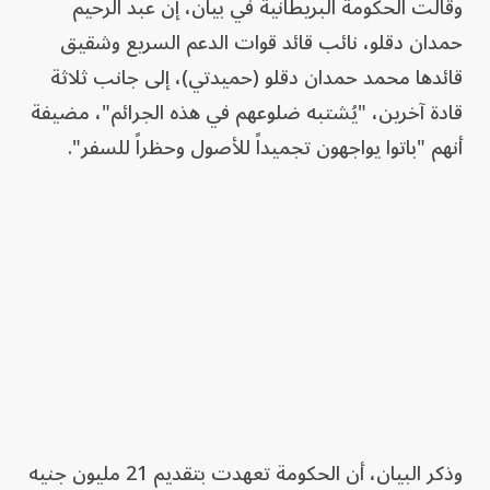
وقالت الحكومة البريطانية في بيان، إن عبد الرحيم
حمدان دقلو، نائب قائد قوات الدعم السريع وشقيق
قائدها محمد حمدان دقلو (حميدتي)، إلى جانب ثلاثة
قادة آخرين، "يُشتبه ضلوعهم في هذه الجرائم"، مضيفة
أنهم "باتوا يواجهون تجميداً للأصول وحظراً للسفر".
وذكر البيان، أن الحكومة تعهدت بتقديم 21 مليون جنيه