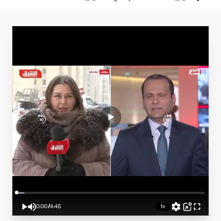
Loaded
:
4.21%
0:00
/
4:45
1x
Play
Mute
Playback
Picture-
Fullscreen
Rate
in-
Current
Duration
Picture