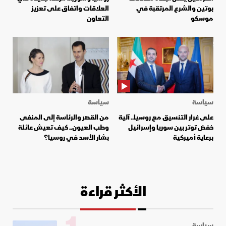
بوتين والشرع المرتقبة في
العلاقات واتفاق على تعزيز
موسكو
التعاون
سياسة
سياسة
على غرار التنسيق مع روسيا.. آلية
من القصر والرئاسة إلى المنفى
خفض توتر بين سوريا وإسرائيل
وطب العيون.. كيف تعيش عائلة
برعاية أميركية
بشار الأسد في روسيا؟
الأكثر قراءة
سياسة