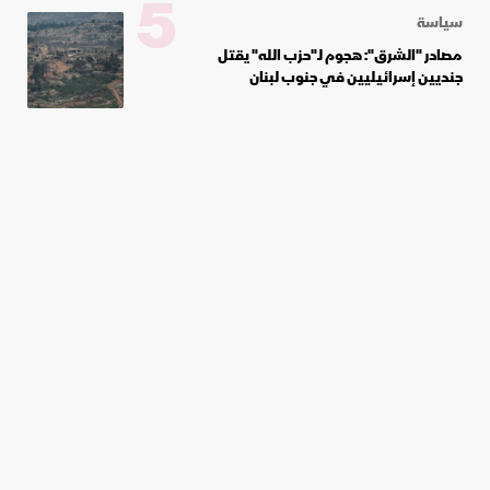
5
سياسة
مصادر "الشرق": هجوم لـ"حزب الله" يقتل
جنديين إسرائيليين في جنوب لبنان