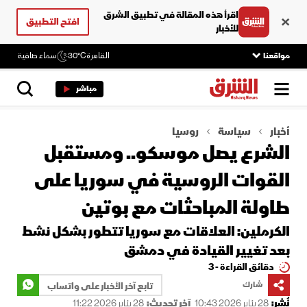
اقرأ هذه المقالة في تطبيق الشرق
افتح التطبيق
للأخبار
مواقعنا
القاهرة
30°C
سماء صافية
مباشر
أخبار
سياسة
روسيا
الشرع يصل موسكو.. ومستقبل
القوات الروسية في سوريا على
طاولة المباحثات مع بوتين
الكرملين: العلاقات مع سوريا تتطور بشكل نشط
بعد تغيير القيادة في دمشق
دقائق القراءة - 3
شارك
تابع آخر الأخبار على واتساب
نُشر:
28 يناير 2026 10:43
آخر تحديث:
28 يناير 2026 11:22