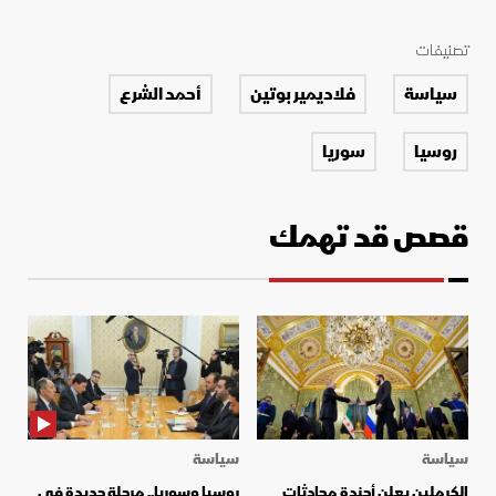
تصنيفات
سياسة
فلاديمير بوتين
أحمد الشرع
روسيا
سوريا
قصص قد تهمك
سياسة
سياسة
الكرملين يعلن أجندة محادثات
روسيا وسوريا.. مرحلة جديدة في