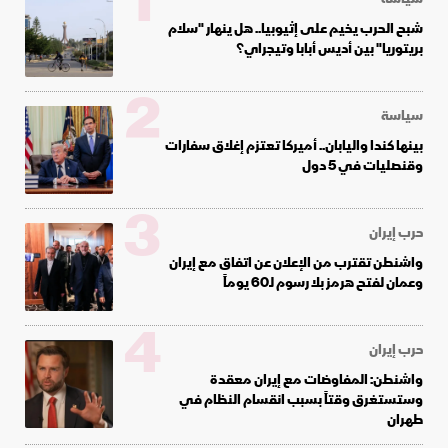
1
شبح الحرب يخيم على إثيوبيا.. هل ينهار "سلام
بريتوريا" بين أديس أبابا وتيجراي؟
2
سياسة
بينها كندا واليابان.. أميركا تعتزم إغلاق سفارات
وقنصليات في 5 دول
3
حرب إيران
واشنطن تقترب من الإعلان عن اتفاق مع إيران
وعمان لفتح هرمز بلا رسوم لـ60 يوماً
4
حرب إيران
واشنطن: المفاوضات مع إيران معقدة
وستستغرق وقتاً بسبب انقسام النظام في
طهران