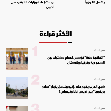
يشمل 13 وزيراً
وبحث إعادة وزارات غائبة ودمج
أخرى
الأكثر قراءة
1
سياسة
"اتفاقية مكة" تؤسس لدفاع مشترك بين
السعودية وتركيا وباكستان
2
سياسة
شبح الحرب يخيم على إثيوبيا.. هل ينهار "سلام
بريتوريا" بين أديس أبابا وتيجراي؟
3
سياسة