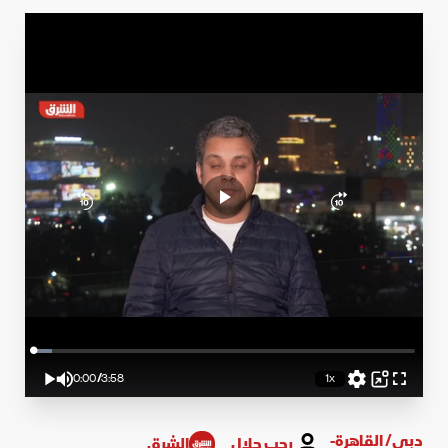
Loaded
:
5.05%
0:00
/
3:58
1x
Play
Mute
Playback
Picture-
Fullscreen
Rate
in-
Current
Duration
Picture
Time
دبي/ القاهرة-
رجب جلال
الشرق