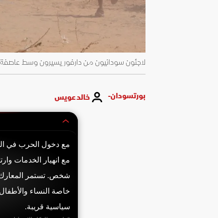
لاجئون سودانيون من دارفور يسيرون وسط عاصفة رملية في مخيم 
بورتسودان-
خالد عويس
شخص. تستمر المعارك في
خاصة النساء والأطفال.
سياسية قريبة.