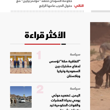
حكومة السودان تنتقد "مؤتمر برلين" مع
التالي:
دخول الحرب عامها الرابع
الأكثر قراءة
1
سياسة
"اتفاقية مكة" تؤسس
لدفاع مشترك بين
السعودية وتركيا
وباكستان
2
سياسة
اليمن.. تصعيد حوثي
يودي بحياة العشرات
والقوات الحكومية ترد