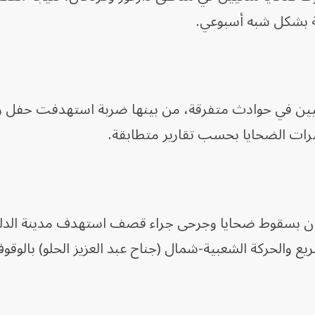
ة بشكل شبه أسبوعي.
يين في حوادث متفرقة، من بينها ضربة استهدفت حفل 
ت الضحايا بحسب تقارير متطابقة.
دان بسقوط ضحايا وجرحى جراء قصف استهدف مدينة الدلنج
 والحركة الشعبية-شمال (جناح عبد العزيز الحلو) بالوقوف