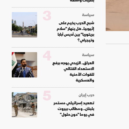
بضربات واسعة
3
سياسة
شبح الحرب يخيم على
إثيوبيا.. هل ينهار "سلام
بريتوريا" بين أديس أبابا
وتيجراي؟
4
سياسة
العراق.. الزيدي يوجه برفع
الاستعداد القتالي
للقوات الأمنية
والعسكرية
5
حرب إيران
تصعيد إسرائيلي مستمر
بلبنان.. ومطالب بيروت
في روما "دون حلول"