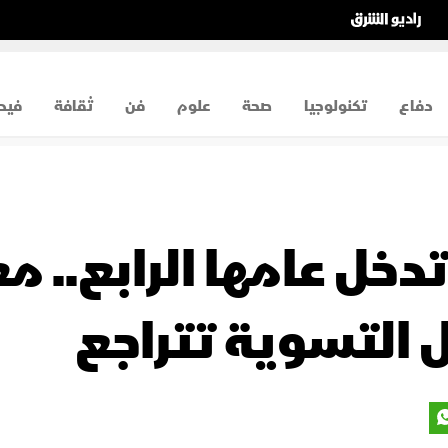
دفاع
تكنولوجيا
صحة
علوم
فن
ثقافة
فيد
خل عامها الرابع.. مع
 التسوية تتراجع