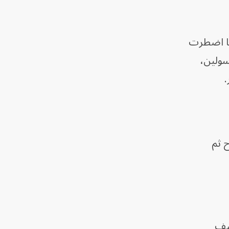
ها اضطرت
نسولين،
.
 ثم
قصف