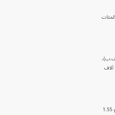
المئات
(ف.ب)،
وهو تاجر في بورتسودان، لـ"الشرق"، إن سعر صرف الدولار ارتفع من 500 جنيه قبل الحرب إلى 4 آلاف
وأضاف أن سعر لتر الجازولين ارتفع من 1200 جنيه (نحو 0.29 دولار) إلى 6 آلاف و360 جنيهاً (نحو 1.55