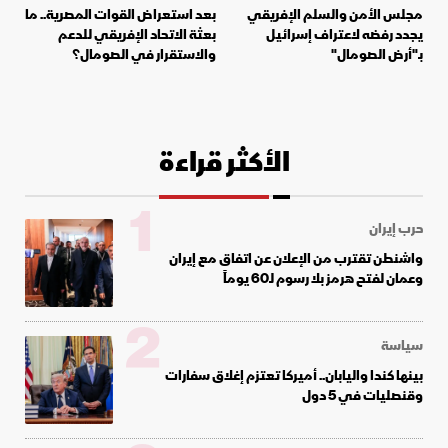
مجلس الأمن والسلم الإفريقي
بعد استعراض القوات المصرية.. ما
يجدد رفضه لاعتراف إسرائيل
بعثة الاتحاد الإفريقي للدعم
بـ"أرض الصومال"
والاستقرار في الصومال؟
الأكثر قراءة
1
حرب إيران
واشنطن تقترب من الإعلان عن اتفاق مع إيران
وعمان لفتح هرمز بلا رسوم لـ60 يوماً
2
سياسة
بينها كندا واليابان.. أميركا تعتزم إغلاق سفارات
وقنصليات في 5 دول