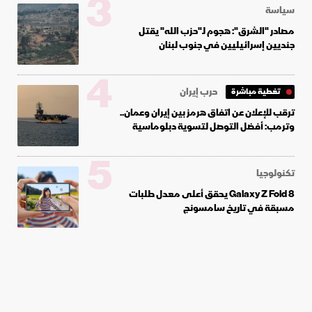
3
سياسة
مصادر "الشرق": هجوم لـ"حزب الله" يقتل
جنديين إسرائيليين في جنوب لبنان
4
حرب إيران
تغطية مباشرة
ترقب للإعلان عن اتفاق هرمز بين إيران وعمان..
وترمب: أفضل التوصل لتسوية دبلوماسية
5
تكنولوجيا
Galaxy Z Fold 8 يحقق أعلى معدل طلبات
مسبقة في تاريخ سامسونج