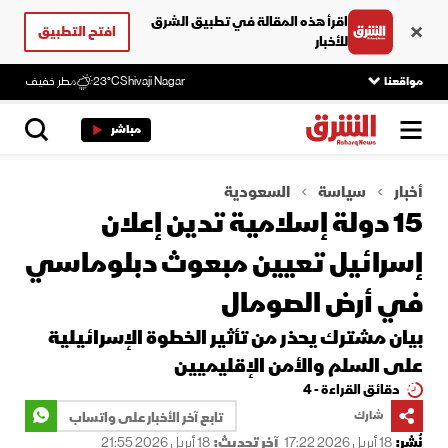
اقرأ هذه المقالة في تطبيق الشرق
افتح التطبيق
للأخبار
مواقعنا
Shivaji Nagar
23°C
مطر خفيف
مباشر
أخبار
سياسة
السعودية
15 دولة إسلامية تدين إعلان
إسرائيل تعيين مبعوث دبلوماسي
في أرض الصومال
بيان مشترك يحذر من تأثير الخطوة الإسرائيلية
على السلم والأمن الإقليميين
دقائق القراءة - 4
شارك
تابع آخر الأخبار على واتساب
نُشر:
18 أبريل 2026 17:22
آخر تحديث:
18 أبريل 2026 21:55