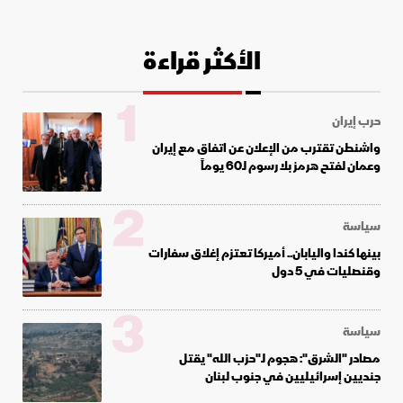
الأكثر قراءة
1
حرب إيران
واشنطن تقترب من الإعلان عن اتفاق مع إيران
وعمان لفتح هرمز بلا رسوم لـ60 يوماً
2
سياسة
بينها كندا واليابان.. أميركا تعتزم إغلاق سفارات
وقنصليات في 5 دول
3
سياسة
مصادر "الشرق": هجوم لـ"حزب الله" يقتل
جنديين إسرائيليين في جنوب لبنان