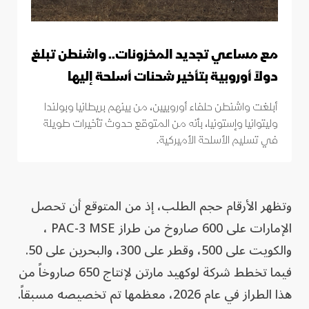
مع مساعي تجديد المخزونات.. واشنطن تبلغ
دولاً أوروبية بتأخير شحنات أسلحة إليها
أبلغت واشنطن حلفاء أوروبيين، من بينهم بريطانيا وبولندا
وليتوانيا وإستونيا، بأنه من المتوقع حدوث تأخيرات طويلة
في تسليم الأسلحة الأميركية.
وتظهر الأرقام حجم الطلب، إذ من المتوقع أن تحصل
الإمارات على 600 صاروخ من طراز PAC-3 MSE ،
والكويت على 500، وقطر على 300، والبحرين على 50.
فيما تخطط شركة لوكهيد مارتن لإنتاج 650 صاروخاً من
هذا الطراز في عام 2026، معظمها تم تخصيصه مسبقاً.