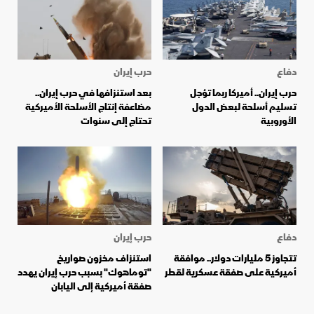
دفاع
حرب إيران
حرب إيران.. أميركا ربما تؤجل
بعد استنزافها في حرب إيران..
تسليم أسلحة لبعض الدول
مضاعفة إنتاج الأسلحة الأميركية
الأوروبية
تحتاج إلى سنوات
دفاع
حرب إيران
تتجاوز 5 مليارات دولار.. موافقة
استنزاف مخزون صواريخ
أميركية على صفقة عسكرية لقطر
"توماهوك" بسبب حرب إيران يهدد
صفقة أميركية إلى اليابان