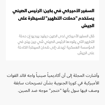
السفير الأميركي في بكين: الرئيس الصيني
يستخدم "حملات التطهير" للسيطرة على
الجيش
قال السفير الأميركي لدى الصين ديفيد بيرديو إن حملة
التطهير التي يقودها الرئيس الصيني شي جين بينج في
المؤسسة العسكرية تهدف إلى ضمان السيطرة الكاملة
على الجيش.
وأشارت المجلة إلى أن أكاديمياً صينياً واجه قائد القوات
الأميركية في كوريا الجنوبية بشأن تصريحات سابقة
وصف فيها سول بأنها "خنجر" موجه ضد الصين.