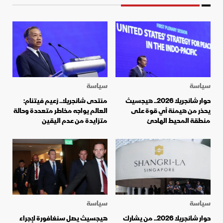
سياسة
سياسة
حوار شانجريلا 2026.. هيجسيث
منتدى شانجريلا.. زعيم فيتنام:
يحذر من هيمنة أي قوة على
العالم يواجه مخاطر متعددة وحالة
منطقة المحيط الهادئ
متزايدة من عدم اليقين
سياسة
سياسة
حوار شانجريلا 2026.. من يشارك
هيجسيث يصل سنغافورة لإجراء