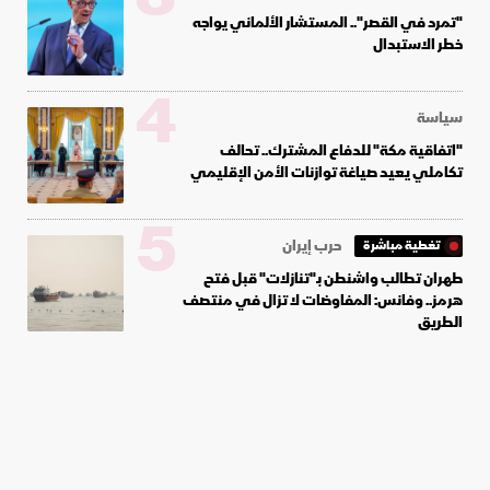
"تمرد في القصر".. المستشار الألماني يواجه
خطر الاستبدال
4
سياسة
"اتفاقية مكة" للدفاع المشترك.. تحالف
تكاملي يعيد صياغة توازنات الأمن الإقليمي
5
حرب إيران
تغطية مباشرة
طهران تطالب واشنطن بـ"تنازلات" قبل فتح
هرمز.. وفانس: المفاوضات لا تزال في منتصف
الطريق