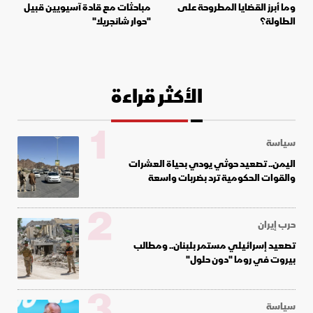
وما أبرز القضايا المطروحة على
مباحثات مع قادة آسيويين قبيل
الطاولة؟
"حوار شانجريلا"
الأكثر قراءة
1
سياسة
اليمن.. تصعيد حوثي يودي بحياة العشرات
والقوات الحكومية ترد بضربات واسعة
2
حرب إيران
تصعيد إسرائيلي مستمر بلبنان.. ومطالب
بيروت في روما "دون حلول"
3
سياسة