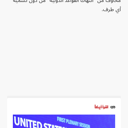
مخاوف من "انتهاك القواعد الدولية" من دون تسمية
أي طرف.
اقرأ أيضاً