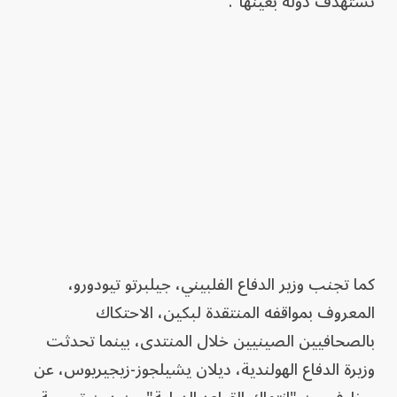
تستهدف دولة بعينها".
كما تجنب وزير الدفاع الفلبيني، جيلبرتو تيودورو،
المعروف بمواقفه المنتقدة لبكين، الاحتكاك
بالصحافيين الصينيين خلال المنتدى، بينما تحدثت
وزيرة الدفاع الهولندية، ديلان يشيلجوز-زيجيريوس، عن