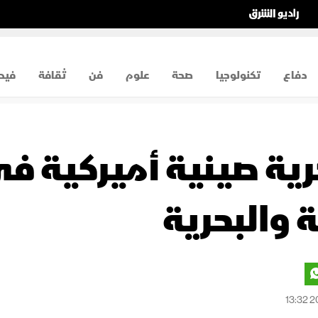
دفاع
تكنولوجيا
صحة
علوم
فن
ثقافة
فيد
ية صينية أميركية ف
 والبحرية