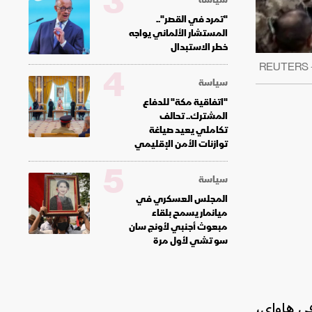
3
"تمرد في القصر"..
المستشار الألماني يواجه
خطر الاستبدال
4
سياسة
"اتفاقية مكة" للدفاع
المشترك.. تحالف
تكاملي يعيد صياغة
توازنات الأمن الإقليمي
5
سياسة
المجلس العسكري في
ميانمار يسمح بلقاء
مبعوث أجنبي لأونج سان
سو تشي لأول مرة
في هاواي،