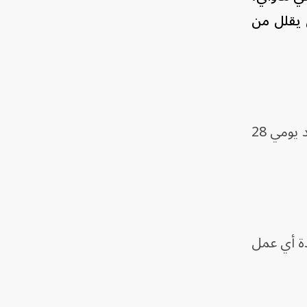
 يقلل من
وأضافت البحرية الصينية، عبر بيان صدر في وقت متأخر من يوم الاثنين، أن الاجتماع الذي عقد يومي 28
دة أي عمل