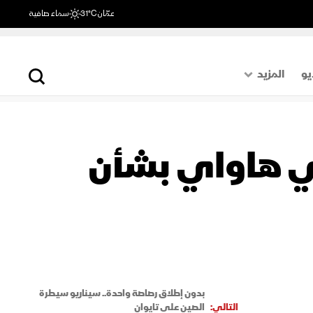
عمّان
31°C
سماء صافية
يو
المزيد
حول العالم
الصفحة الأخيرة
ي هاواي بشأن
اقتصاد
رياضة
بدون إطلاق رصاصة واحدة.. سيناريو سيطرة
التالي:
الصين على تايوان