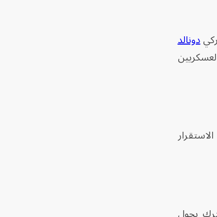
ركي
دونالد
لعسكريين
لاستقرار
ترك يحول