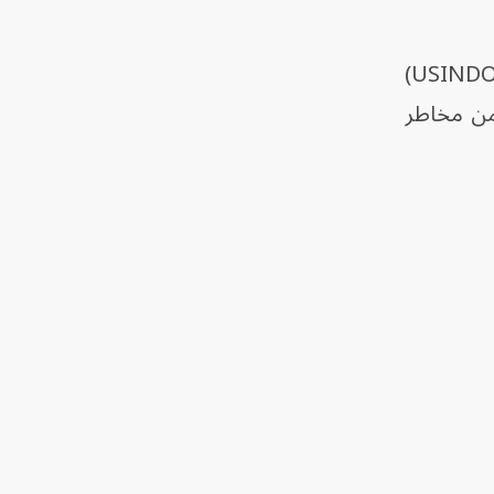
وذكر بيان منفصل صادر عن القيادة الأميركية في منطقة المحيطين الهندي والهادئ (USINDOPACOM)
من مخاطر