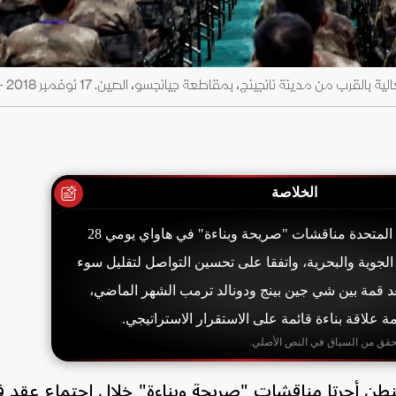
 مدينة نانجينج، بمقاطعة جيانجسو، الصين. 17 نوفمبر 2018 - REUTERS
الخلاصة
أجرت الصين والولايات المتحدة مناقشات "صريحة وبناءة" في هاواي يومي 28
ة الجوية والبحرية، واتفقا على تحسين التواصل لتقليل سوء
بعد قمة بين شي جين بينج ودونالد ترمب الشهر الماضي،
مة علاقة بناءة قائمة على الاستقرار الاستراتيجي.
حقق من السياق في النص الأصلي.
نطن أجرتا مناقشات "صريحة وبناءة" خلال اجتماع عقد 