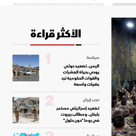
الأكثر قراءة
1
سياسة
اليمن.. تصعيد حوثي
يودي بحياة العشرات
والقوات الحكومية ترد
بضربات واسعة
2
حرب إيران
تصعيد إسرائيلي مستمر
بلبنان.. ومطالب بيروت
في روما "دون حلول"
سياسة