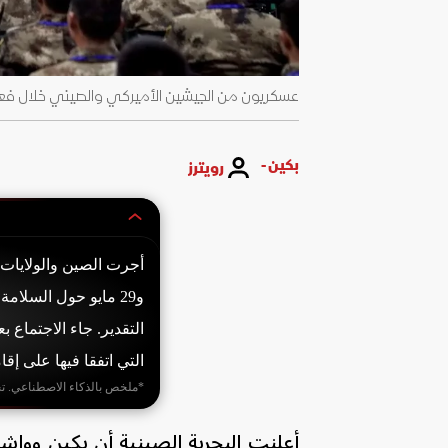
عسكريون من الجيشين الأميركي والصيني خلال فعالية بالقرب من
بكين -
رويترز
و29 مايو حول السلام
التقدير. جاء الاجتماع 
التي اتفقا فيها على إقا
*ملخص بالذكاء الاصطناعي. ت
أعلنت البحرية الصينية أن بكين وواش