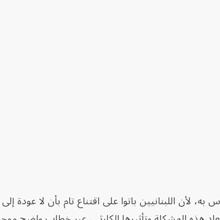
، لأن اللبنانيين باتوا على اقتناع تام بأن لا عودة إلى ا
بعاد هذه المشكلة وتأثيرها الكارثي، عبر خطاب واضح موحد