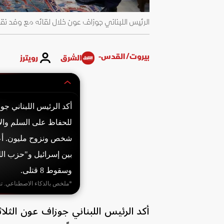
الرئيس اللبناني جوزاف عون خلال لقائه مع وفد نقباء المهن الحرة في لبنان.
بيروت/ القدس-
الشرق
رويترز
شخص ونزوح مليون. أعلن
بين إسرائيل و"حزب الل
وسقوط 8 قتلى.
*ملخص بالذكاء الاصطناعي. ت
أكد الرئيس اللبناني جوزاف عون الثلاث