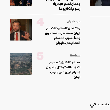
وعمان لفتح هرمز بلا
رسوم لـ60 يوماً
4
حرب إيران
واشنطن: المفاوضات مع
إيران معقدة وستستغرق
وقتاً بسبب انقسام
النظام في طهران
5
سياسة
مصادر "الشرق": هجوم
لـ"حزب الله" يقتل جنديين
إسرائيليين في جنوب
لبنان
ة ليست في