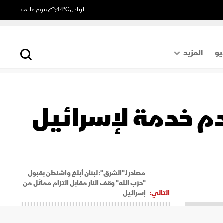
الرياض
44°C
غيوم قاتمة
يو
المزيد
حول العالم
الصفحة الأخيرة
م خدمة لإسرائيل
اقتصاد
رياضة
مصادر لـ"الشرق": لبنان أبلغ واشنطن بقبول
"حزب الله" وقف النار مقابل التزام مماثل من
التالي:
إسرائيل