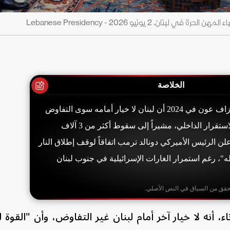
 2 يونيو 2026 - Lebanese Presidency
الخلاصة
أكد الرئيس اللبناني جوزاف عون في 2024 أن لبنان لا خيار أمامه سوى التفاوض
للحفاظ على السلم والاستقرار الداخلي، مشيراً إلى سقوط أكثر من 3 آلاف
 الرئيس الأميركي دونالد ترمب اتفاقاً لوقف إطلاق النار
ه"، رغم استمرار الغارات الإسرائيلية في جنوب لبنان
حقق من السياق في النص الأصلي.
اء، أنه لا خيار آخر أمام لبنان غير التفاوض، وأن "القو