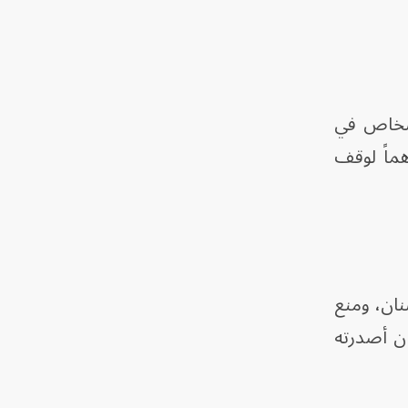
ت الذي أفادت فيه الوكالة الوطنية اللبنانية للإعلام، بسقوط 8 أشخاص في
هماً لوقف
نان، ومنع
ان أصدرته