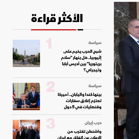
الأكثر قراءة
1
سياسة
شبح الحرب يخيم على
إثيوبيا.. هل ينهار "سلام
بريتوريا" بين أديس أبابا
وتيجراي؟
2
سياسة
بينها كندا واليابان.. أميركا
تعتزم إغلاق سفارات
وقنصليات في 5 دول
3
حرب إيران
واشنطن تقترب من
الإعلان عن اتفاق مع إيران