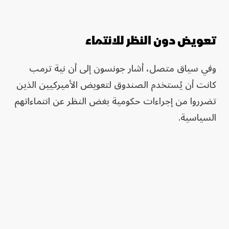
تعويض دون النظر للانتماء
وفي سياق متصل، أشار جونسون إلى أن نية ترمب
كانت أن يُستخدم الصندوق لتعويض الأميركيين الذين
تضرروا من إجراءات حكومية بغض النظر عن انتماءاتهم
السياسية.