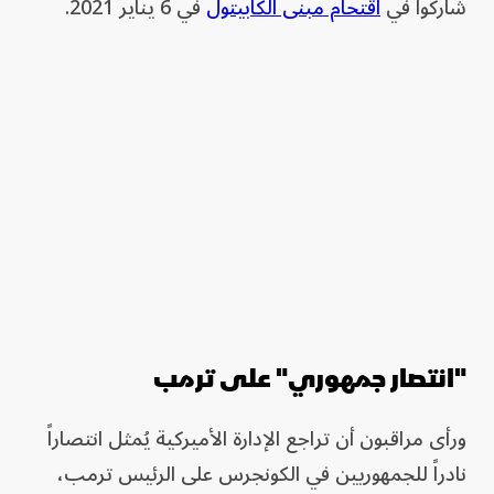
شاركوا في
اقتحام مبنى الكابيتول
في 6 يناير 2021.
"انتصار جمهوري" على ترمب
ورأى مراقبون أن تراجع الإدارة الأميركية يُمثل انتصاراً
نادراً للجمهوريين في الكونجرس على الرئيس ترمب،