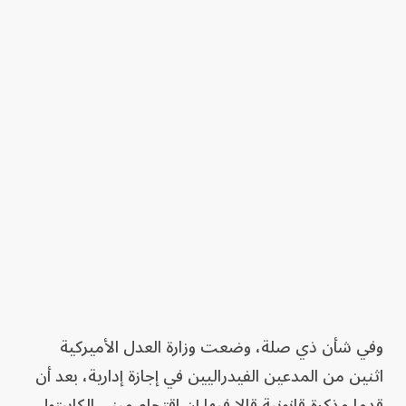
وفي شأن ذي صلة، وضعت وزارة العدل الأميركية
اثنين من المدعين الفيدراليين في إجازة إدارية، بعد أن
قدما مذكرة قانونية قالا فيها إن اقتحام مبنى الكابيتول