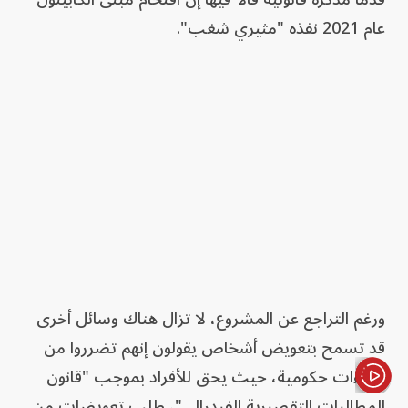
عام 2021 نفذه "مثيري شغب".
ورغم التراجع عن المشروع، لا تزال هناك وسائل أخرى
قد تسمح بتعويض أشخاص يقولون إنهم تضرروا من
إجراءات حكومية، حيث يحق للأفراد بموجب "قانون
المطالبات التقصيرية الفيدرالي"، طلب تعويضات من
الأخبار باختصار