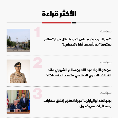
الأكثر قراءة
1
سياسة
شبح الحرب يخيم على إثيوبيا.. هل ينهار "سلام
بريتوريا" بين أديس أبابا وتيجراي؟
2
سياسة
من هو اللواء عبد الله بن سالم الشهري قائد
التحالف البحري الدفاعي متعدد الجنسيات؟
3
سياسة
بينها كندا واليابان.. أميركا تعتزم إغلاق سفارات
وقنصليات في 5 دول