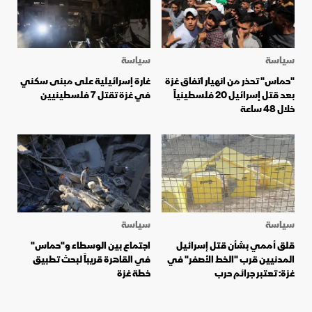
سياسة
سياسة
"حماس" تحذر من انهيار اتفاق غزة
غارة إسرائيلية على مبنى سكني
بعد قتل إسرائيل 20 فلسطينياً
في غزة تقتل 7 فلسطينيين
خلال 48 ساعة
سياسة
سياسة
قلق أممي بشأن قتل إسرائيل
اجتماع بين الوسطاء و"حماس"
المدنيين قرب "الخط الأصفر" في
في القاهرة قريباً لبحث تطبيق
غزة: تعتبر جرائم حرب
خطة غزة