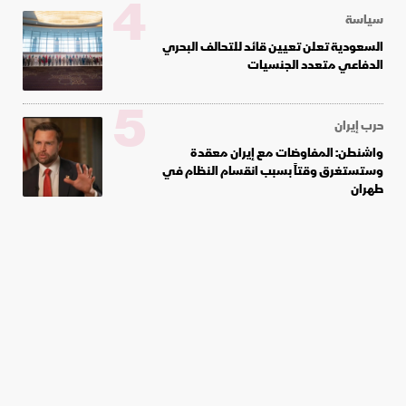
4
سياسة
السعودية تعلن تعيين قائد للتحالف البحري
الدفاعي متعدد الجنسيات
5
حرب إيران
واشنطن: المفاوضات مع إيران معقدة
وستستغرق وقتاً بسبب انقسام النظام في
طهران