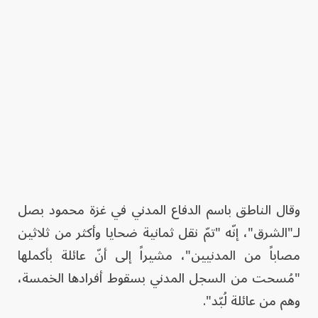
وقال الناطق باسم الدفاع المدني في غزة محمود بصل
لـ"الشرق"، إنّه "تمّ نقل ثمانية ضحايا وأكثر من ثلاثين
مصاباً من المدنيين"، مشيراً إلى أنّ عائلة بأكملها
"مُسحت من السجل المدني بسقوط أفرادها الخمسة،
وهم من عائلة لُبّد".