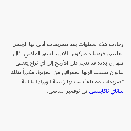
وجاءت هذه الخطوات بعد تصريحات أدلى بها الرئيس
الفلبيني فرديناند ماركوس الابن، الشهر الماضي، قال
فيها إن بلاده قد تنجر على الأرجح إلى أي نزاع يتعلق
بتايوان بسبب قربها الجغرافي من الجزيرة، مكرراً بذلك
تصريحات مماثلة أدلت بها رئيسة الوزراء اليابانية
ساناي تاكايتشي
في نوفمبر الماضي.