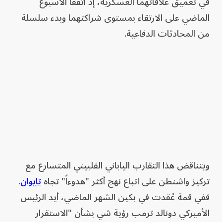
في تعميق علاقاتهما العسكرية، إذ اتفقا الأسبوع
الماضي على الارتقاء بمستوى شراكتهما وبدء سلسلة
من المحادثات الدفاعية.
ويتناقض هذا التقارب الياباني الفلبيني المتسارع مع
تركيز واشنطن على اتباع نهج أكثر "هدوءاً" تجاه
تايوان
.
ففي قمة عُقدت في بكين الشهر الماضي، أيد الرئيس
الأميركي دونالد ترمب رؤية شي بشأن "الاستقرار