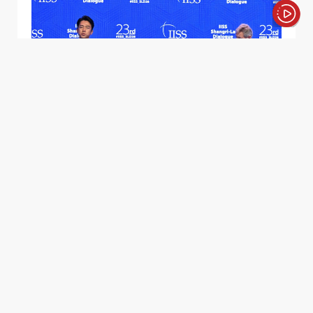
الأخبار باختصار
"العسكرة الجديدة" تؤجج السجال بين الصين
واليابان.. وطوكيو: لا نملك أسلحة بكين
النووية
رفض وزير الدفاع الياباني شينجيرو كويزومي الاتهامات
الصينية بأن اليابان تنزلق مجدداً نحو "العسكرة"، وأشار إلى أن