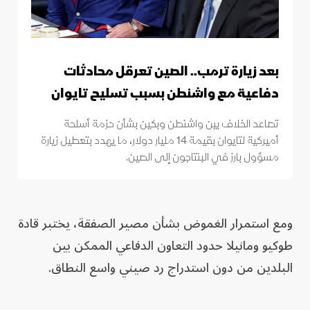
بعد زيارة ترمب.. الصين تعرقل محادثات
دفاعية مع واشنطن بسبب تسليح تايوان
تصاعد الخلاف بين واشنطن وبكين بشأن حزمة أسلحة
أميركية لتايوان بقيمة 14 مليار دولار، ما يهدد بتعطيل زيارة
مسؤول بارز في البنتاجون إلى الصين.
ومع استمرار الغموض بشأن مصير الصفقة، يختبر قادة
طوكيو ومانيلا حدود التعاون الدفاعي الممكن بين
البلدين من دون استدراج رد صيني واسع النطاق.