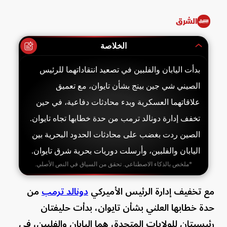
الشرق
الخلاصة
بدأت اليابان والفلبين في تصعيد انتقاداتهما للرئيس
الصيني شي جين بينج بشأن تايوان، مع تعميق
علاقاتهما العسكرية وبدء محادثات دفاعية، في حين
تخفف إدارة دونالد ترمب من حدة خطابها تجاه تايوان.
الصين ردت بغضب على محادثات الحدود البحرية بين
اليابان والفلبين، وأرسلت دوريات بحرية شرق تايوان.
*ملخص بالذكاء الاصطناعي. تحقق من السياق في النص الأصلي.
مع تخفيف إدارة الرئيس الأميركي
دونالد ترمب
من
حدة خطابها العلني بشأن تايوان، بدأت حليفتان
رئيسيتان للولايات المتحدة، هما اليابان والفلبين، في