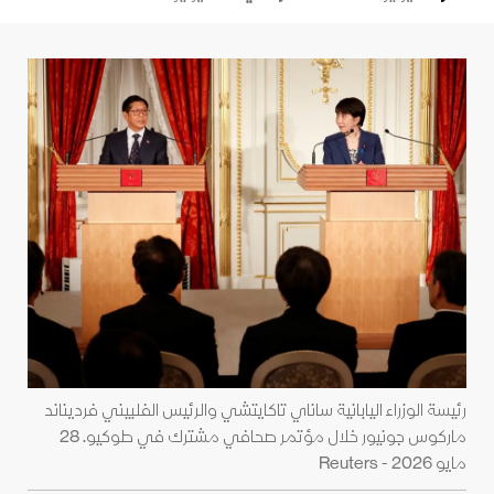
رئيسة الوزراء اليابانية ساناي تاكايتشي والرئيس الفلبيني فرديناند
ماركوس جونيور خلال مؤتمر صحافي مشترك في طوكيو. 28
مايو 2026 - Reuters