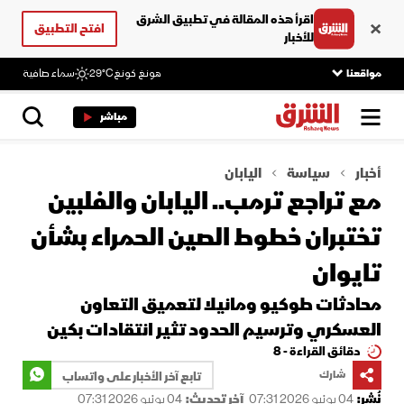
اقرأ هذه المقالة في تطبيق الشرق
افتح التطبيق
للأخبار
مواقعنا
هونغ كونغ
29°C
سماء صافية
مباشر
أخبار
سياسة
اليابان
مع تراجع ترمب.. اليابان والفلبين
تختبران خطوط الصين الحمراء بشأن
تايوان
محادثات طوكيو ومانيلا لتعميق التعاون
العسكري وترسيم الحدود تثير انتقادات بكين
دقائق القراءة - 8
شارك
تابع آخر الأخبار على واتساب
نُشر:
04 يونيو 2026 07:31
آخر تحديث:
04 يونيو 2026 07:31