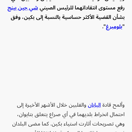
رفع مستوى انتقاداتهما للرئيس الصيني
شي جين بينج
بشأن القضية الأكثر حساسية بالنسبة إلى بكين، وفق
"
بلومبرغ
".
وألمح قادة
اليابان
والفلبين خلال الأشهر الأخيرة إلى
احتمال انخراط بلديهما في أي صراع يتعلق بتايوان،
وهي تصريحات أثارت استياء بكين. كما مضى البلدان