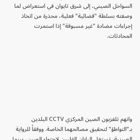
السواحل الصيني، إلى شرق تايوان في استعراض لما
وصفته بسلطة "قضائية" فعلية، محذرة من اتخاذ
إجراءات مضادة "غير مسبوقة" إذا استمرت
المحادثات.
واتهم تلفزيون الصين المركزي CCTV البلدين
بـ"التواطؤ" لتحقيق مصالحهما الخاصة. ووفقاً للرواية
الصينية، تستغل اليابان الفلبين لاحتواء الصين، بينما