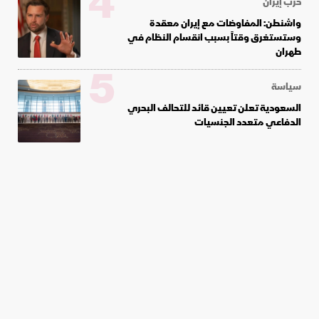
4
حرب إيران
واشنطن: المفاوضات مع إيران معقدة
وستستغرق وقتاً بسبب انقسام النظام في
طهران
5
سياسة
السعودية تعلن تعيين قائد للتحالف البحري
الدفاعي متعدد الجنسيات