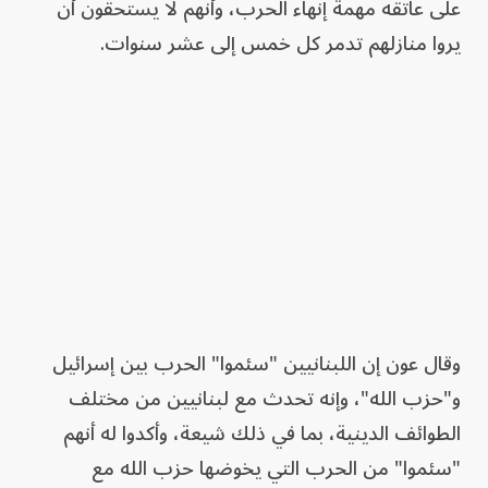
على عاتقه مهمة إنهاء الحرب، وأنهم لا يستحقون أن
يروا منازلهم تدمر كل خمس إلى عشر سنوات.
وقال عون إن اللبنانيين "سئموا" الحرب بين إسرائيل
و"حزب الله"، وإنه تحدث مع لبنانيين من مختلف
الطوائف الدينية، بما في ذلك شيعة، وأكدوا له أنهم
"سئموا" من الحرب التي يخوضها حزب الله مع