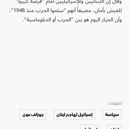
وقال إن اللبنانيين والإسرائيليين أمام "فرصة كبيرة"
للعيش بأمان، مضيفاً أنهم "سئموا الحرب منذ 1948"،
وأن الخيار اليوم هو بين "الحرب أو الدبلوماسية".
تصنيفات
سياسة
إسرائيل تهاجم لبنان
جوزاف عون