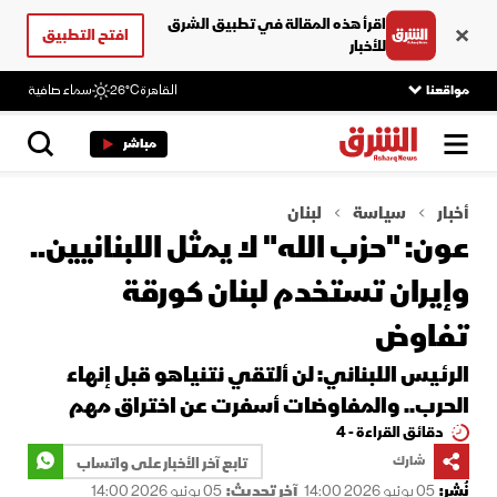
اقرأ هذه المقالة في تطبيق الشرق
افتح التطبيق
للأخبار
مواقعنا
القاهرة
26°C
سماء صافية
مباشر
أخبار
سياسة
لبنان
عون: "حزب الله" لا يمثل اللبنانيين..
وإيران تستخدم لبنان كورقة
تفاوض
الرئيس اللبناني: لن ألتقي نتنياهو قبل إنهاء
الحرب.. والمفاوضات أسفرت عن اختراق مهم
دقائق القراءة - 4
شارك
تابع آخر الأخبار على واتساب
نُشر:
05 يونيو 2026 14:00
آخر تحديث:
05 يونيو 2026 14:00