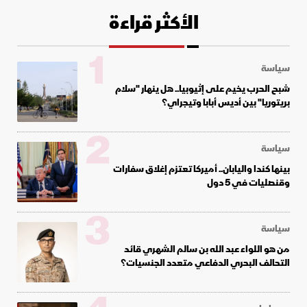
الأكثر قراءة
1
سياسة
شبح الحرب يخيم على إثيوبيا.. هل ينهار "سلام
بريتوريا" بين أديس أبابا وتيجراي؟
2
سياسة
بينها كندا واليابان.. أميركا تعتزم إغلاق سفارات
وقنصليات في 5 دول
3
سياسة
من هو اللواء عبد الله بن سالم الشهري قائد
التحالف البحري الدفاعي متعدد الجنسيات؟