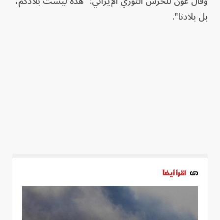
وقال عون للحرس الثوري الإيراني: "هذه ليست بلادكم،
بل بلادنا".
اقرأ أيضاً