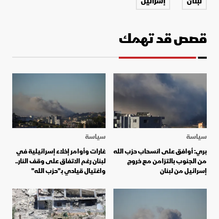
لبنان
إسرائيل
قصص قد تهمك
سياسة
سياسة
بري: أوافق على انسحاب حزب الله
غارات وأوامر إخلاء إسرائيلية في
من الجنوب بالتزامن مع خروج
لبنان رغم الاتفاق على وقف النار..
إسرائيل من لبنان
واغتيال قيادي بـ"حزب الله"