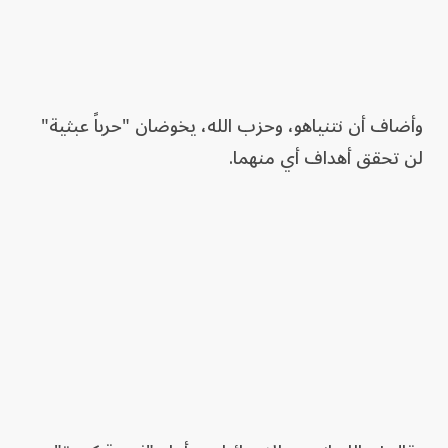
وأضاف أن نتنياهو، وحزب الله، يخوضان "حرباً عبثية"
لن تحقق أهداف أي منهما.