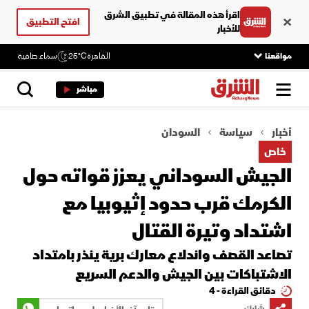
اقرأ هذه المقالة في تطبيق الشرق
افتح التطبيق
للأخبار
مواقعنا
القاهرة
25°C
سماء صافية
مباشر
أخبار
سياسة
السودان
خاص
الجيش السوداني يعزز قواته حول
الكرمك قرب حدود إثيوبيا مع
اشتداد وتيرة القتال
تصاعد القصف واندلاع معارك برية ينذر بامتداد
الاشتباكات بين الجيش والدعم السريع
دقائق القراءة - 4
شارك