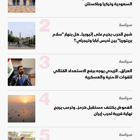
السعودية وتركيا وباكستان
2
سياسة
شبح الحرب يخيم على إثيوبيا.. هل ينهار "سلام
بريتوريا" بين أديس أبابا وتيجراي؟
3
سياسة
العراق.. الزيدي يوجه برفع الاستعداد القتالي
للقوات الأمنية والعسكرية
4
سياسة
الغموض يكتنف مستقبل هرمز.. وترمب يرجح
نهاية قريبة لحرب إيران
5
سياسة