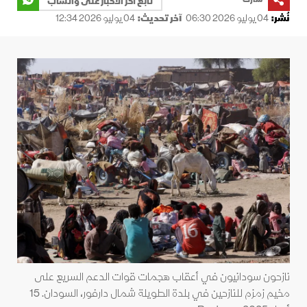
تابع آخر الأخبار على واتساب
نُشر:
04 يوليو 2026 06:30
آخر تحديث:
04 يوليو 2026 12:34
نازحون سودانيون في أعقاب هجمات قوات الدعم السريع على
مخيم زمزم للنازحين في بلدة الطويلة شمال دارفور، السودان. 15