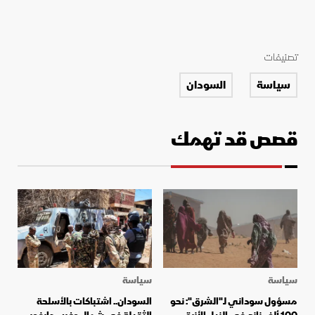
تصنيفات
سياسة
السودان
قصص قد تهمك
سياسة
سياسة
مسؤول سوداني لـ"الشرق": نحو
السودان.. اشتباكات بالأسلحة