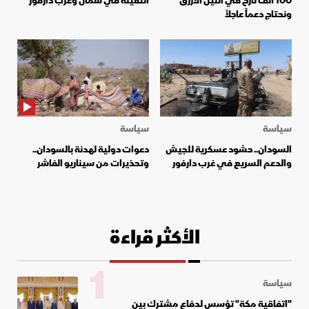
100 ألف نازح في النيل الأزرق
الثقيلة في شمال وغرب دارفور
ونحتاج دعماً عاجلاً
سياسة
سياسة
السودان.. حشود عسكرية للجيش
دعوات دولية لهدنة بالسودان..
والدعم السريع في غرب دارفور
وتحذيرات من سيناريو الفاشر
الأكثر قراءة
1
سياسة
"اتفاقية مكة" تؤسس لدفاع مشترك بين