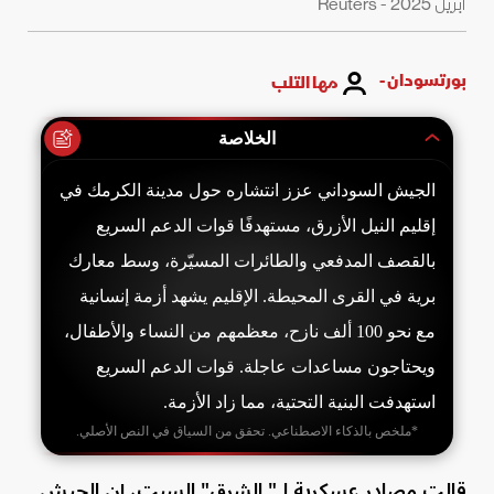
أبريل 2025 - Reuters
بورتسودان -
مها التلب
الخلاصة
الجيش السوداني عزز انتشاره حول مدينة الكرمك في
إقليم النيل الأزرق، مستهدفًا قوات الدعم السريع
بالقصف المدفعي والطائرات المسيّرة، وسط معارك
برية في القرى المحيطة. الإقليم يشهد أزمة إنسانية
مع نحو 100 ألف نازح، معظمهم من النساء والأطفال،
ويحتاجون مساعدات عاجلة. قوات الدعم السريع
استهدفت البنية التحتية، مما زاد الأزمة.
*ملخص بالذكاء الاصطناعي. تحقق من السياق في النص الأصلي.
قالت مصادر عسكرية لـ" الشرق" السبت، إن الجيش