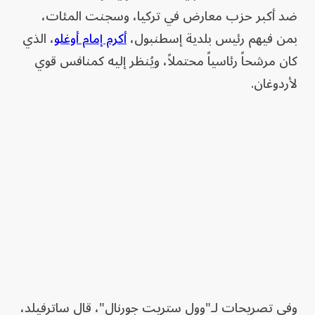
ضد أكبر حزب معارض في تركيا، وسجنت المئات،
بمن فيهم رئيس بلدية إسطنبول،
أكرم إمام أوغلو
، الذي
كان مرشحاً رئاسياً محتملاً، ويُنظر إليه كمنافس قوي
لأردوغان.
وفي تصريحات لـ"وول ستريت جورنال"، قال ساترفيلد،