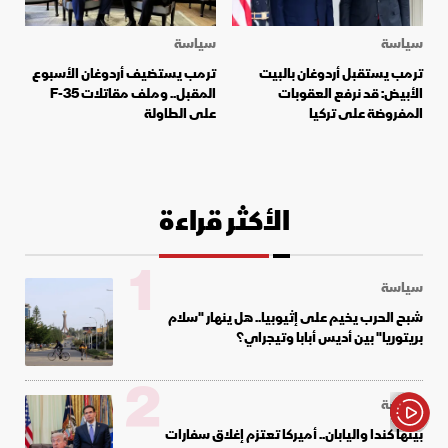
سياسة
سياسة
ترمب يستقبل أردوغان بالبيت
ترمب يستضيف أردوغان الأسبوع
الأبيض: قد نرفع العقوبات
المقبل.. وملف مقاتلات F-35
المفروضة على تركيا
على الطاولة
الأكثر قراءة
1
سياسة
شبح الحرب يخيم على إثيوبيا.. هل ينهار "سلام
بريتوريا" بين أديس أبابا وتيجراي؟
2
سياسة
بينها كندا واليابان.. أميركا تعتزم إغلاق سفارات
الأخبار باختصار