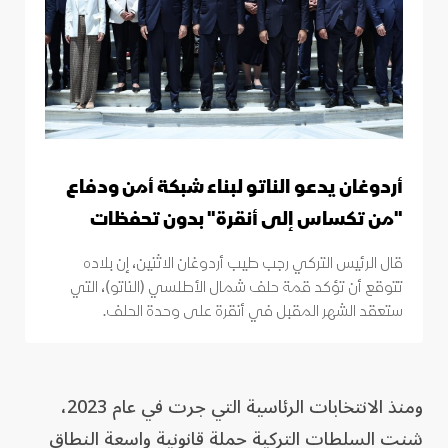
أردوغان يدعو الناتو لبناء شبكة أمن ودفاع
"من تكساس إلى أنقرة" بدون تحفظات
قال الرئيس التركي رجب طيب أردوغان الاثنين، إن بلاده
تتوقع أن تؤكد قمة حلف شمال الأطلسي (الناتو)، التي
ستعقد الشهر المقبل في أنقرة على وحدة الحلف.
ومنذ الانتخابات الرئاسية التي جرت في عام 2023،
شنت السلطات التركية حملة قانونية واسعة النطاق