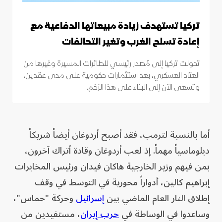
تركيا تستهدف زيادة مبيعاتها الدفاعية مع
إعادة تسلح الغرب وتغير التحالفات
تحولت تركيا إلى مُصدر رئيسي للطائرات المسيرة وغيرها من
العتاد العسكري، بعد استثمارات حكومية على مدى عقدين،
وتسعى الآن إلى البناء على هذا الزخم.
أما بالنسبة لترمب، فقد أصبح أردوغان أيضاً شريكاً
دبلوماسياً مهماً. إذ لعب أردوغان وقادة أتراك آخرون،
بمن فيهم وزير الخارجية هاكان فيدان ورئيس المخابرات
إبراهيم كالين، أدواراً محورية في التوسط في وقف
إطلاق النار العام الماضي بين
إسرائيل
وحركة "حماس"،
وساعدوا في الوساطة في
حرب إيران
، مستفيدين من