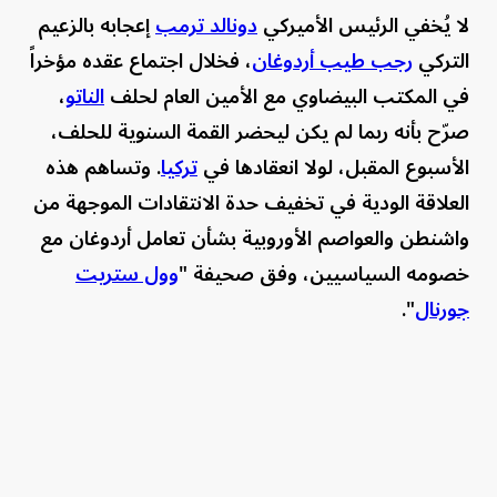
لا يُخفي الرئيس الأميركي
دونالد ترمب
إعجابه بالزعيم
التركي
رجب طيب أردوغان
، فخلال اجتماع عقده مؤخراً
في المكتب البيضاوي مع الأمين العام لحلف
الناتو
،
صرّح بأنه ربما لم يكن ليحضر القمة السنوية للحلف،
الأسبوع المقبل، لولا انعقادها في
تركيا
. وتساهم هذه
العلاقة الودية في تخفيف حدة الانتقادات الموجهة من
واشنطن والعواصم الأوروبية بشأن تعامل أردوغان مع
خصومه السياسيين، وفق صحيفة "
وول ستريت
جورنال
".