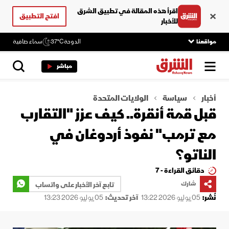
اقرأ هذه المقالة في تطبيق الشرق
افتح التطبيق
للأخبار
مواقعنا
الدوحة
37°C
سماء صافية
مباشر
أخبار
سياسة
الولايات المتحدة
قبل قمة أنقرة.. كيف عزز "التقارب
مع ترمب" نفوذ أردوغان في
الناتو؟
دقائق القراءة - 7
شارك
تابع آخر الأخبار على واتساب
نُشر:
05 يوليو 2026 13:22
آخر تحديث:
05 يوليو 2026 13:23