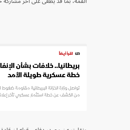
القمة، بما قد يطغى على آخر مشاركة خا
اقرأ أيضاً
بريطانيا.. خلافات بشأن الإنف
خطة عسكرية طويلة الأمد
تواصل وزارة الخزانة البريطانية مقاومة ضغوط لت
من الكشف عن خطة استثمار عسكري تأخر إعلانها