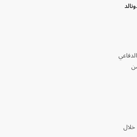
نالد
الدفاعي
من
 خلال