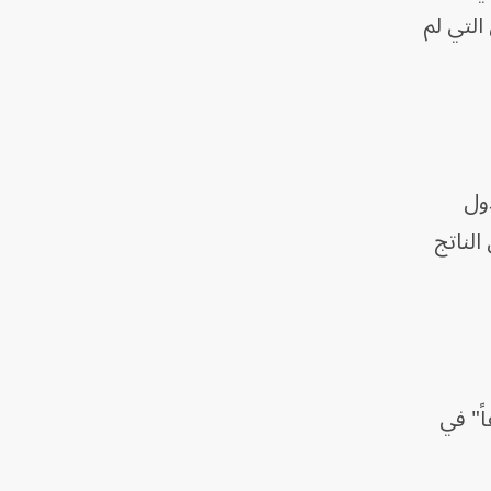
التي لم
ول
ا نحو تحقيق هدف الإنفاق الدفاعي البالغ 5% من الناتج
ً" في