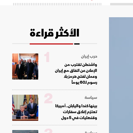
الأكثر قراءة
1
حرب إيران
واشنطن تقترب من
الإعلان عن اتفاق مع إيران
وعمان لفتح هرمز بلا
رسوم لـ60 يوماً
2
سياسة
بينها كندا واليابان.. أميركا
تعتزم إغلاق سفارات
وقنصليات في 5 دول
سياسة