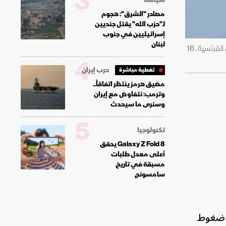
3
مصادر "الشرق": هجوم
لـ"حزب الله" يقتل جنديين
إسرائيليين في جنوب
لبنان
الرئيس الأميركي دونالد ترمب ورئيس الوزراء البريطاني كير ستارمر يتحدثان على هامش قمة مجموعة السبع في مدينة إيفيان الفرنسية. 16
4
حرب إيران
تغطية مباشرة
مضيق هرمز ينتظر اتفاقاً..
وترمب: نتفاوض مع إيران
وسنرى ما سيحدث
5
تكنولوجيا
Galaxy Z Fold 8 يحقق
أعلى معدل طلبات
مسبقة في تاريخ
سامسونج
ط ضغوط