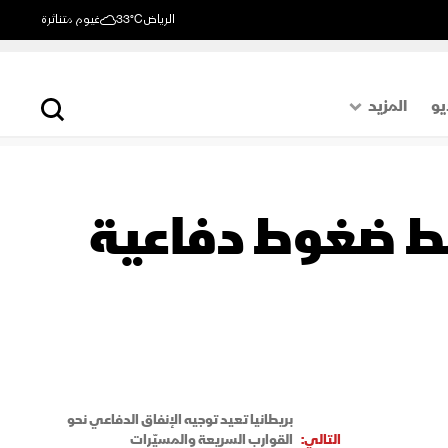
الرياض
33°C
غيوم متناثرة
يو
المزيد
حول العالم
الصفحة الأخيرة
سط ضغوط دفاعية
اقتصاد
رياضة
بريطانيا تعيد توجيه الإنفاق الدفاعي نحو
التالي:
القوارب السريعة والمسيّرات