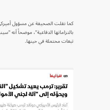
كما نقلت الصحيفة عن مسؤول أميركي كب
بالتزاماتها الدفاعية"، موضحاً أنه "سي
تبعات محتملة في حينها.
اقرأ أيضاً
تقرير: ترمب يعيد تشكيل "الن
ويحوّله إلى "آلة لجني الأمو
أعاد الرئيس الأميركي دونالد ترمب صياغة طبي