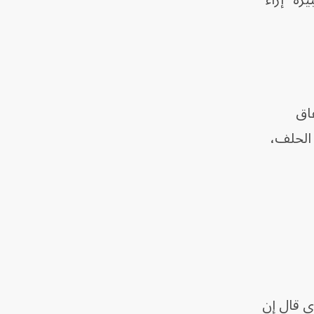
رة" إزاء
فاق
 الحلف،
ي قال إن