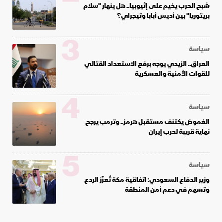
شبح الحرب يخيم على إثيوبيا.. هل ينهار "سلام
بريتوريا" بين أديس أبابا وتيجراي؟
3
سياسة
العراق.. الزيدي يوجه برفع الاستعداد القتالي
للقوات الأمنية والعسكرية
4
سياسة
الغموض يكتنف مستقبل هرمز.. وترمب يرجح
نهاية قريبة لحرب إيران
5
سياسة
وزير الدفاع السعودي: اتفاقية مكة تُعزّز الردع
وتسهم في دعم أمن المنطقة