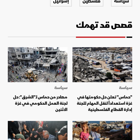
سياسة
فلسطين
إسرائيل
قصص قد تهمك
سياسة
سياسة
"حماس" تعلن حل حكومتها في
مصادر من حماس لـ"الشرق": حل
غزة استعداداً لنقل المهام للجنة
لجنة العمل الحكومي في غزة
إدارة القطاع الفلسطينية
الاثنين