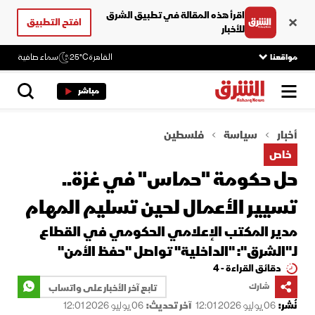
اقرأ هذه المقالة في تطبيق الشرق
افتح التطبيق
للأخبار
مواقعنا
القاهرة
25°C
سماء صافية
مباشر
أخبار
سياسة
فلسطين
خاص
حل حكومة "حماس" في غزة..
تسيير الأعمال لحين تسليم المهام
مدير المكتب الإعلامي الحكومي في القطاع
لـ"الشرق": "الداخلية" تواصل "حفظ الأمن"
دقائق القراءة - 4
شارك
تابع آخر الأخبار على واتساب
نُشر:
06 يوليو 2026 12:01
آخر تحديث:
06 يوليو 2026 12:01