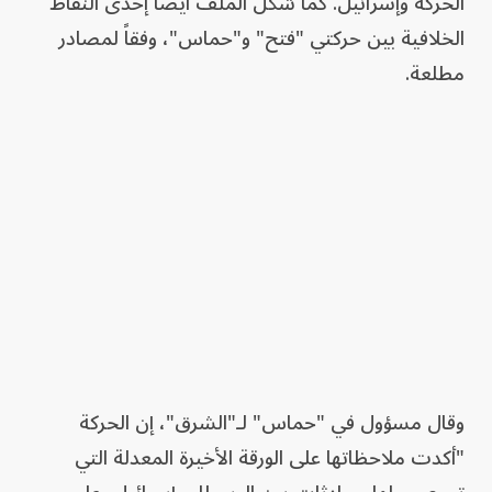
الحركة وإسرائيل. كما شكّل الملف أيضاً إحدى النقاط
الخلافية بين حركتي "فتح" و"حماس"، وفقاً لمصادر
مطلعة.
وقال مسؤول في "حماس" لـ"الشرق"، إن الحركة
"أكدت ملاحظاتها على الورقة الأخيرة المعدلة التي