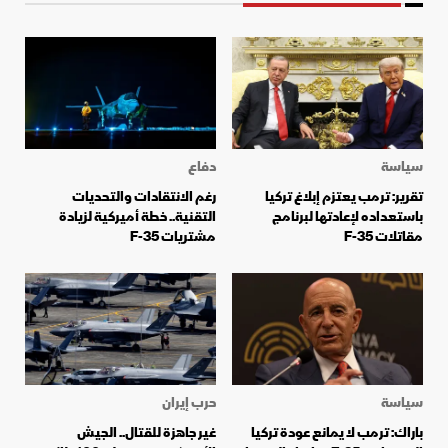
سياسة
دفاع
تقرير: ترمب يعتزم إبلاغ تركيا
رغم الانتقادات والتحديات
باستعداده لإعادتها لبرنامج
التقنية.. خطة أميركية لزيادة
مقاتلات F-35
مشتريات F-35
سياسة
حرب إيران
باراك: ترمب لا يمانع عودة تركيا
غير جاهزة للقتال.. الجيش