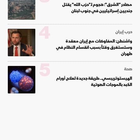
مصادر "الشرق": هجوم لـ"حزب الله" يقتل
جنديين إسرائيليين في جنوب لبنان
4
حرب إيران
واشنطن: المفاوضات مع إيران معقدة
وستستغرق وقتاً بسبب انقسام النظام في
طهران
5
صحة
الهيستوتريبسي.. طريقة جديدة لعلاج أورام
الكبد بالموجات الصوتية