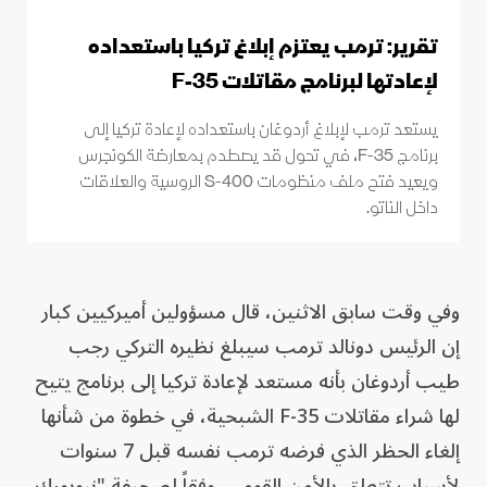
تقرير: ترمب يعتزم إبلاغ تركيا باستعداده
لإعادتها لبرنامج مقاتلات F-35
يستعد ترمب لإبلاغ أردوغان باستعداده لإعادة تركيا إلى
برنامج F-35، في تحول قد يصطدم بمعارضة الكونجرس
ويعيد فتح ملف منظومات S-400 الروسية والعلاقات
داخل الناتو.
وفي وقت سابق الاثنين، قال مسؤولين أميركيين كبار
إن الرئيس دونالد ترمب سيبلغ نظيره التركي رجب
طيب أردوغان بأنه مستعد لإعادة تركيا إلى برنامج يتيح
لها شراء مقاتلات F-35 الشبحية، في خطوة من شأنها
إلغاء الحظر الذي فرضه ترمب نفسه قبل 7 سنوات
لأسباب تتعلق بالأمن القومي، وفقاً لصحيفة "نيويورك