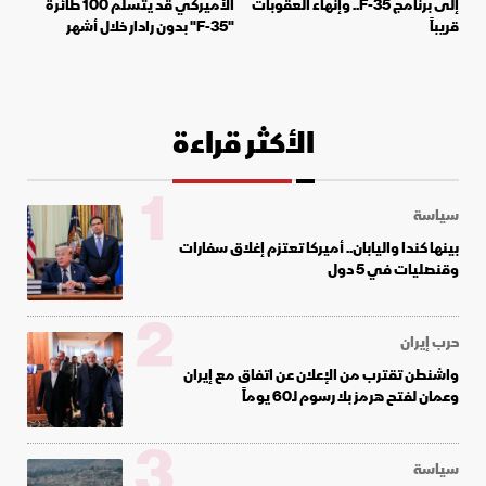
إلى برنامج F-35.. وإنهاء العقوبات
الأميركي قد يتسلم 100 طائرة
قريباً
"F-35" بدون رادار خلال أشهر
الأكثر قراءة
1
سياسة
بينها كندا واليابان.. أميركا تعتزم إغلاق سفارات
وقنصليات في 5 دول
2
حرب إيران
واشنطن تقترب من الإعلان عن اتفاق مع إيران
وعمان لفتح هرمز بلا رسوم لـ60 يوماً
3
سياسة