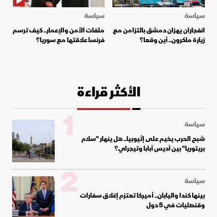
سياسة
سياسة
انفجاران يهزان دمشق بالتزامن مع
ملفات الأمن والإعمار.. كيف ترسم
زيارة ماكرون.. أين وقعا؟
فرنسا علاقتها مع سوريا؟
الأكثر قراءة
1
سياسة
شبح الحرب يخيم على إثيوبيا.. هل ينهار "سلام
بريتوريا" بين أديس أبابا وتيجراي؟
2
سياسة
بينها كندا واليابان.. أميركا تعتزم إغلاق سفارات
وقنصليات في 5 دول