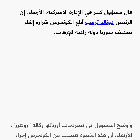
قال ⁠مسؤول ‌كبير في ​الإدارة الأميركية، ⁠الأربعاء، إن
⁠الرئيس
دونالد ترمب
​أبلغ الكونجرس بقراره إلغاء
تصنيف ⁠سوريا ​دولة ​راعية ‌للإرهاب.
وأوضح المسؤول في تصريحات أوردتها وكالة "رويترز"،
الأربعاء، أن هذه الخطوة تتطلب ​من ⁠الكونجرس ​إجراء