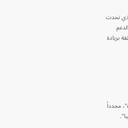
لذي تحدث
الدعم
قة بزيادة
، مجدداً
ا".