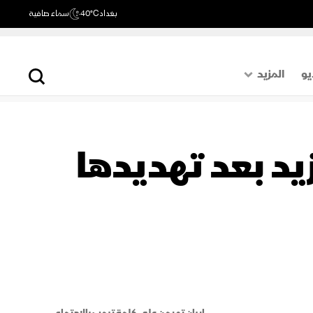
بغداد
40°C
سماء صافية
يو
المزيد
حول العالم
الصفحة الأخيرة
يد بعد تهديدها
اقتصاد
رياضة
إيران تهيمن على كلمة ترمب بالاجتماع