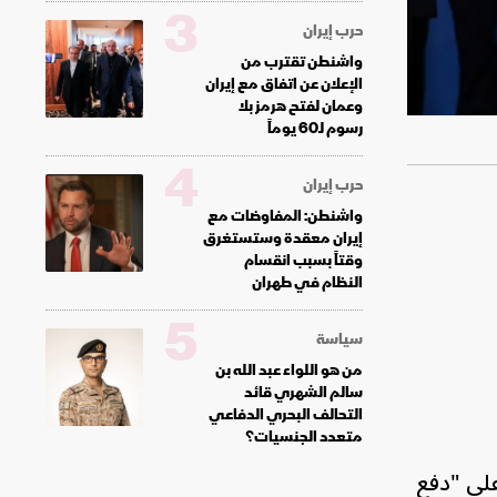
3
حرب إيران
واشنطن تقترب من
الإعلان عن اتفاق مع إيران
وعمان لفتح هرمز بلا
رسوم لـ60 يوماً
4
حرب إيران
واشنطن: المفاوضات مع
إيران معقدة وستستغرق
وقتاً بسبب انقسام
النظام في طهران
5
سياسة
من هو اللواء عبد الله بن
سالم الشهري قائد
التحالف البحري الدفاعي
متعدد الجنسيات؟
لى "دفع