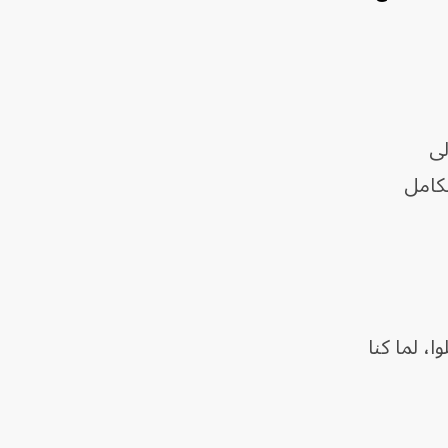
لى
لكامل
، لما كنا