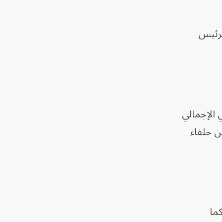
لرئيس
ن 1.42% من الناتج المحلي الإجمالي
%، رغم مطالبة عدد من حلفاء
كما