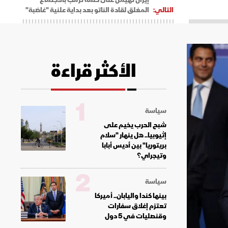
التالي:
المغلق لقادة الناتو بعد بداية علنية "غاضبة"
الأكثر قراءة
1
سياسة
شبح الحرب يخيم على
إثيوبيا.. هل ينهار "سلام
بريتوريا" بين أديس أبابا
وتيجراي؟
2
سياسة
بينها كندا واليابان.. أميركا
تعتزم إغلاق سفارات
وقنصليات في 5 دول