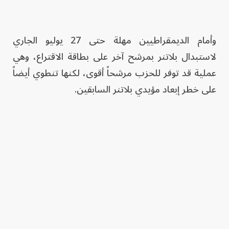
وأمام الديمقراطيين مهلة حتى 27 يوليو الجاري
لاستبدال بلاتنر بمرشح آخر على بطاقة الاقتراع، وهي
عملية قد توفر للحزب مرشحاً أقوى، لكنها تنطوي أيضاً
على خطر إبعاد مؤيدي بلاتنر السابقين.