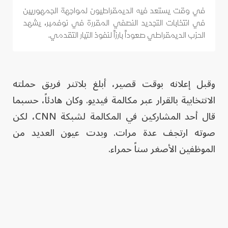
في وقت يستعد فيه الديمقراطيون لمواجهة الجمهوريين
في انتخابات التجديد النصفي المقررة في نوفمبر، يشهد
الحزب الديمقراطي صعوداً بارزاً لنفوذ التيار التقدمي.
وقبل إعلانه بوقت قصير، أبلغ بلاتنر فريق حملته
الانتخابية بالقرار عبر مكالمة فيديو. وكان هادئاً، حسبما
قال أحد المشاركين في المكالمة لشبكة CNN، لكن
صوته ارتجف عدة مرات. وبدت عيون العديد من
الموظفين الأصغر سناً حمراء.