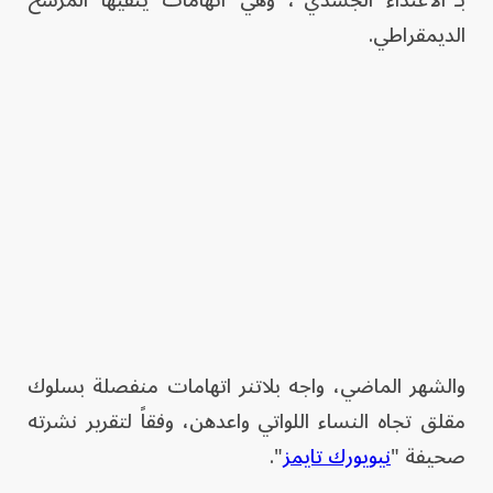
بـ"الاعتداء الجسدي"، وهي اتهامات ينفيها المرشح
الديمقراطي.
والشهر الماضي، واجه بلاتنر اتهامات منفصلة بسلوك
مقلق تجاه النساء اللواتي واعدهن، وفقاً لتقرير نشرته
صحيفة "
نيويورك تايمز
".