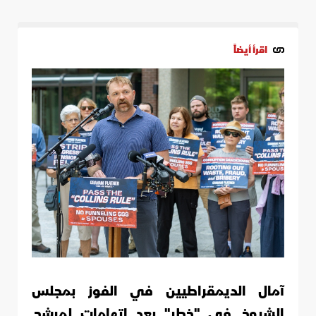
اقرأ أيضاً
آمال الديمقراطيين في الفوز بمجلس
الشيوخ في "خطر" بعد اتهامات لمرشح