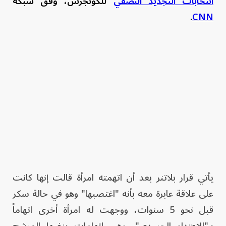
انتخابات التجديد النصفي
للكونجرس، وفق شبكة
.
CNN
يأتي قرار بلاتنر بعد أن اتهمته امرأة قالت إنها كانت
على علاقة عابرة معه بأنه "اغتصبها" وهو في حالة سكر
قبل نحو 5 سنوات، ووجهت له امرأة أخرى اتهاماً