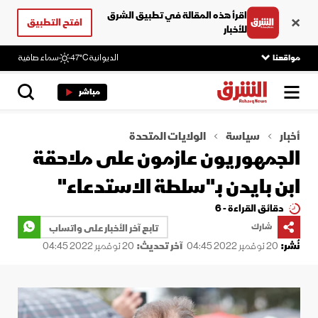
اقرأ هذه المقالة في تطبيق الشرق
افتح التطبيق
للأخبار
مواقعنا
الديوانية
47°C
سماء صافية
مباشر
أخبار
سياسة
الولايات المتحدة
الجمهوريون عازمون على ملاحقة
ابن بايدن بـ"سلطة الاستدعاء"
دقائق القراءة - 6
شارك
تابع آخر الأخبار على واتساب
نُشر:
20 نوفمبر 2022 04:45
آخر تحديث:
20 نوفمبر 2022 04:45