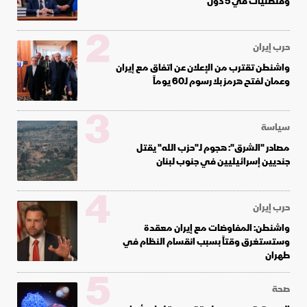
وقنصليات في 5 دول
2
حرب إيران
واشنطن تقترب من الإعلان عن اتفاق مع إيران
وعمان لفتح هرمز بلا رسوم لـ60 يوماً
3
سياسة
مصادر "الشرق": هجوم لـ"حزب الله" يقتل
جنديين إسرائيليين في جنوب لبنان
4
حرب إيران
واشنطن: المفاوضات مع إيران معقدة
وستستغرق وقتاً بسبب انقسام النظام في
طهران
5
صحة