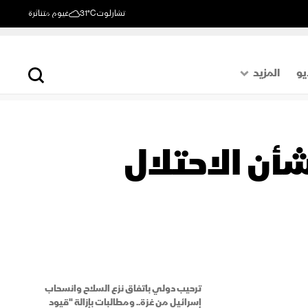
تشارلوت
31°C
غيوم متناثرة
يو
المزيد
حول العالم
الصفحة الأخيرة
أن الاحتلال
اقتصاد
رياضة
ترحيب دولي باتفاق نزع السلاح وانسحاب
إسرائيل من غزة.. ومطالبات بإزالة "قيود