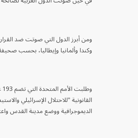
في حين صوتت الدول العربية لصالحه ب
ومن أبرز الدول التي صوتت ضد القرار إ
وكندا وألمانيا وإيطاليا، بحسب صحيفة
وط
القانونية "للاحتلال الإسرائيلي والاست
الديموجرافية ووضع مدينة القدس واع