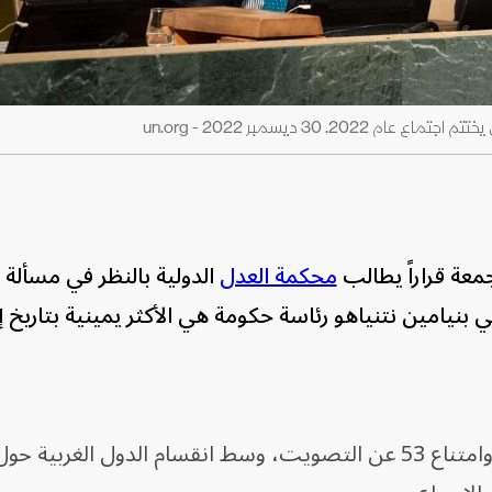
. 30 ديسمبر 2022 - un.org
معة قراراً يطالب
محكمة العدل
الدولية بالنظر في مسألة ا
 بنيامين نتنياهو رئاسة حكومة هي الأكثر يمينية بتاريخ إ
حاز القرار تأييد 87 صوتاً واعتراض 26 وامتناع 53 عن التصويت، وسط انقسام الدول الغ