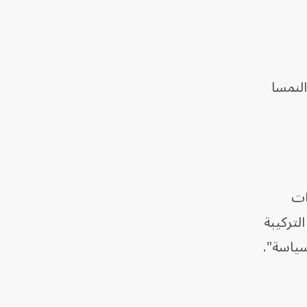
النمسا
بعات
لتركيبة
سياسة".