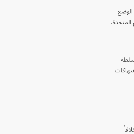
 الوضع
 المتحدة.
لسلطة
نتهاكات
افاً