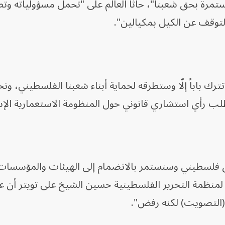
تمرة بحق شعبنا"، حاثاً العالم على "تحمل مسؤولياته وت
لتوقف عن الكيل بمكيالين".
رك باباً إلّا وستطرقه لحماية أبناء شعبنا الفلسطيني، ونح
ب رأي استشاري قانوني حول المنظومة الاستعمارية الإسر
ق فلسطيني وسنستمر بالانضمام إلى الهيئات والمؤسسات 
 لمنظمة التحرير الفلسطينية حسين الشيخ على تويتر أن 
(التصويت) لكنه رفض".