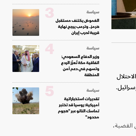
3
سياسة
الغموض يكتنف مستقبل
هرمز.. وترمب يرجح نهاية
قريبة لحرب إيران
4
سياسة
وزير الدفاع السعودي:
اتفاقية مكة تُعزّز الردع
وتسهم في دعم أمن
لاحتلال
المنطقة
5
سرائيل.
سياسة
تقديرات استخباراتية
أميركية: روسيا قد تختبر
تماسك الناتو عبر "هجوم
محدود"
ربية حول القضية،