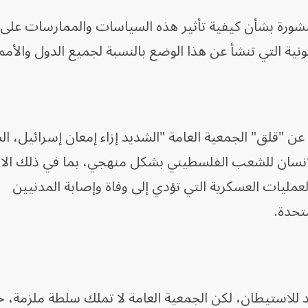
لمشورة بشأن كيفية تأثير هذه السياسات والممارسات على
نونية التي تنشأ عن هذا الوضع بالنسبة لجميع الدول والأمم
عن "قلق" الجمعية العامة "الشديد إزاء إمعان إسرائيل، ا
الإنسان للشعب الفلسطيني بشكل منهجي، بما في ذلك الا
لعمليات العسكرية التي تؤدي إلى وفاة وإصابة المدنيين
تحدة.
د للاستيطان، لكن الجمعية العامة لا تملك سلطة ملزمة، خل