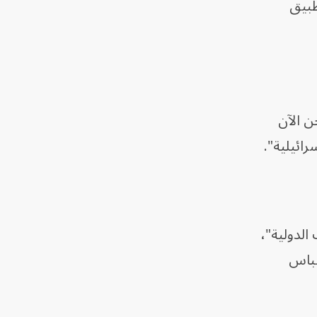
طبيق
ن الآن
ائيلية".
الدولية"،
عباس