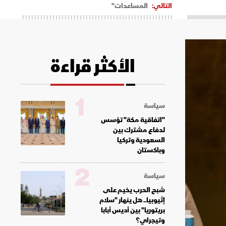
التالي:
المساعدات"
الأكثر قراءة
1
سياسة
"اتفاقية مكة" تؤسس
لدفاع مشترك بين
السعودية وتركيا
وباكستان
2
سياسة
شبح الحرب يخيم على
إثيوبيا.. هل ينهار "سلام
بريتوريا" بين أديس أبابا
وتيجراي؟