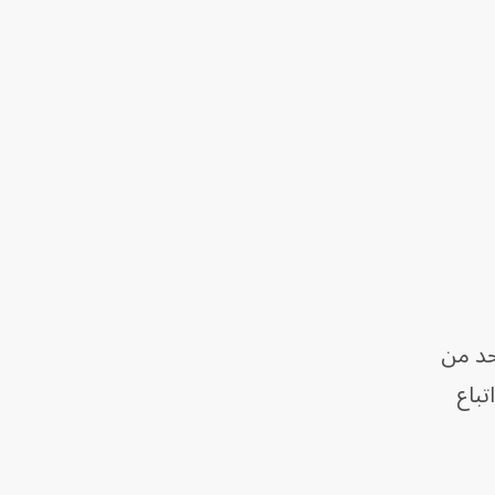
حد من
تباع