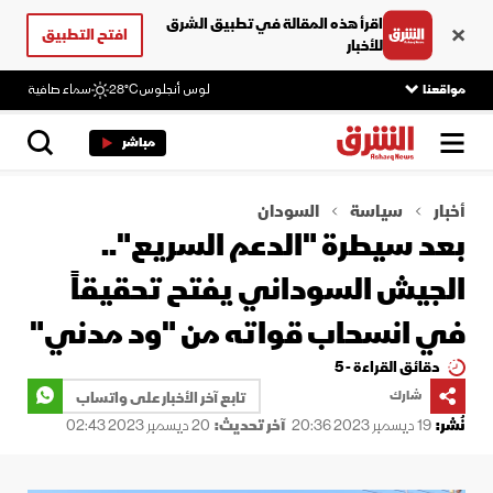
اقرأ هذه المقالة في تطبيق الشرق
افتح التطبيق
للأخبار
مواقعنا
لوس أنجلوس
28°C
سماء صافية
مباشر
أخبار
سياسة
السودان
بعد سيطرة "الدعم السريع"..
الجيش السوداني يفتح تحقيقاً
في انسحاب قواته من "ود مدني"
دقائق القراءة - 5
شارك
تابع آخر الأخبار على واتساب
نُشر:
19 ديسمبر 2023 20:36
آخر تحديث:
20 ديسمبر 2023 02:43