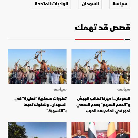
سياسة
السودان
الولايات المتحدة
قصص قد تهمك
سياسة
سياسة
السودان.. أميركا تطالب الجيش
تطورات عسكرية "خطيرة" في
و"الدعم السريع" بعدم السعي
السودان.. وشكوك تحيط
لدور في الحكم بعد الحرب
بـ"التسوية"