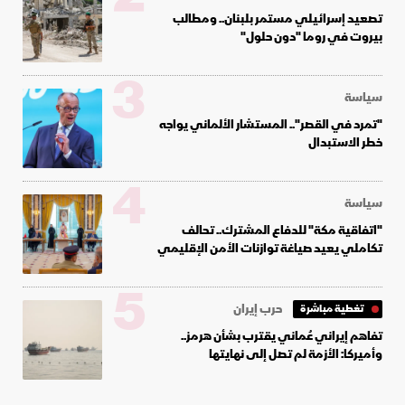
تصعيد إسرائيلي مستمر بلبنان.. ومطالب
بيروت في روما "دون حلول"
3
سياسة
"تمرد في القصر".. المستشار الألماني يواجه
خطر الاستبدال
4
سياسة
"اتفاقية مكة" للدفاع المشترك.. تحالف
تكاملي يعيد صياغة توازنات الأمن الإقليمي
5
حرب إيران
تغطية مباشرة
تفاهم إيراني عُماني يقترب بشأن هرمز..
وأميركا: الأزمة لم تصل إلى نهايتها