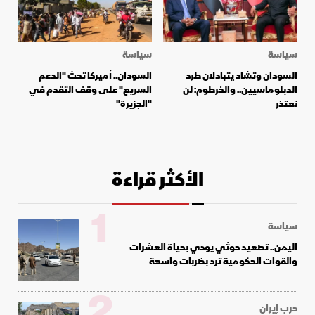
سياسة
سياسة
السودان وتشاد يتبادلان طرد
السودان.. أميركا تحث "الدعم
الدبلوماسيين.. والخرطوم: لن
السريع" على وقف التقدم في
نعتذر
"الجزيرة"
الأكثر قراءة
1
سياسة
اليمن.. تصعيد حوثي يودي بحياة العشرات
والقوات الحكومية ترد بضربات واسعة
2
حرب إيران