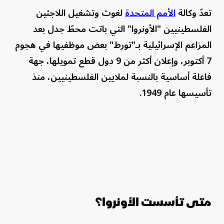
تعدّ وكالة
الأمم المتحدة
لغوث وتشغيل اللاجئين
الفلسطينيين "الأونروا" التي باتت محطّ جدل بعد
المزاعم الإسرائيلية بـ"تورط" بعض موظفيها في هجوم
7 أكتوبر، وإعلان أكثر من 9 دول قطع تمويلها، جهة
فاعلة أساسية بالنسبة لملايين الفلسطينيين، منذ
تأسيسها عام 1949.
متى تأسست الأونروا؟