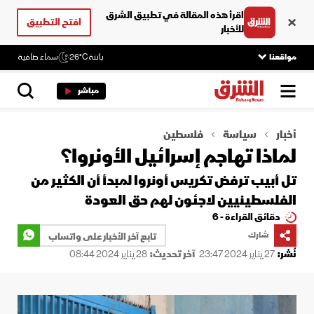
اقرأ هذه المقالة في تطبيق الشرق
افتح التطبيق
للأخبار
مواقعنا
باتنة
26°C
سماء صافية
مباشر
أخبار
سياسة
فلسطين
لماذا تهاجم إسرائيل الأونروا؟
تل أبيب ترفض تكريس أونروا لمبدأ أن الكثير من
الفلسطينيين لاجئون لهم حق العودة
دقائق القراءة - 6
شارك
تابع آخر الأخبار على واتساب
نُشر:
27 يناير 2024 23:47
آخر تحديث:
28 يناير 2024 08:44