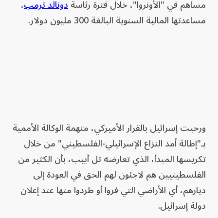
مساهم في "الأونروا"، خلال فترة رئاسة
دونالد ترمب
،
مساعدتها المالية السنوية البالغة 300 مليون دولار.
ورحبت إسرائيل بالقرار الأميركي، متهمة الوكالة الأممية
بـ"إطالة أمد النزاع الإسرائيلي-الفلسطيني" من خلال
تكريسها المبدأ، الذي تعارضه تل أبيب، بأن الكثير من
الفلسطينيين هم لاجئون لهم الحق في العودة إلى
ديارهم، أي الأراضي التي فروا أو طردوا منها عند إعلان
دولة إسرائيل.