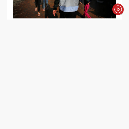
الأخبار باختصار
الأونروا: تعليق تمويل الوكالة "صادم"
ويهدد العمل الإنساني في غزة
حذر المفوض العام لوكالة "الأونروا" من أن القرار الذي اتخذته
عدة دول بتعليق تمويلها للأونروا يهدد العمل الإنساني
المتواصل للوكالة في غزة وأماكن أخرى بالمنطقة.
من جهته، قال المفوض العام لـ"الأونروا" فيليب
لازاريني في بيان: "إنه أمر صادم أن نرى تعليق تمويل
الوكالة كرد فعل على الادعاءات ضد مجموعة صغيرة
من الموظفين"، لا سيما في ضوء التدابير التي اتخذتها