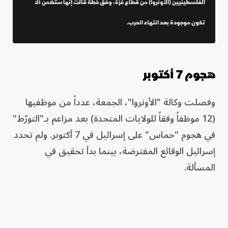
الفلسطينيين (الأونروا) من قطاع غزة، وفق خطة قالت إنها ستضمن ألا
تكون موجودة بعد انتهاء الحرب.
هجوم 7 أكتوبر
وفصلت وكالة "الأونروا"، الجمعة، عدداً من موظفيها
(12 موظفاً وفقاً للولايات المتحدة) بعد مزاعم بـ"التورّط"
في هجوم "حماس" على إسرائيل في 7 أكتوبر. ولم تحدد
إسرائيل الوقائع المفترضة، بينما بدأ تحقيق في
المسألة.