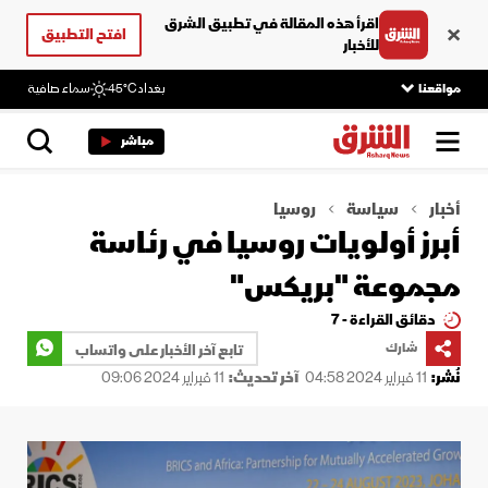
اقرأ هذه المقالة في تطبيق الشرق
افتح التطبيق
للأخبار
مواقعنا
بغداد
45°C
سماء صافية
مباشر
أخبار
سياسة
روسيا
أبرز أولويات روسيا في رئاسة
مجموعة "بريكس"
دقائق القراءة - 7
شارك
تابع آخر الأخبار على واتساب
نُشر:
11 فبراير 2024 04:58
آخر تحديث:
11 فبراير 2024 09:06