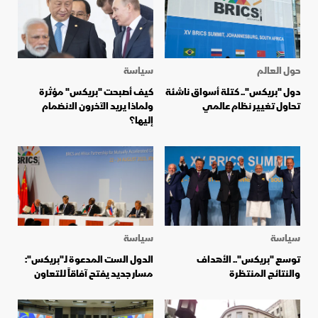
حول العالم
سياسة
دول "بريكس".. كتلة أسواق ناشئة
كيف أصبحت "بريكس" مؤثرة
تحاول تغيير نظام عالمي
ولماذا يريد الآخرون الانضمام
إليها؟
سياسة
سياسة
توسع "بريكس".. الأهداف
الدول الست المدعوة لـ"بريكس":
والنتائج المنتظرة
مسار جديد يفتح آفاقاً للتعاون