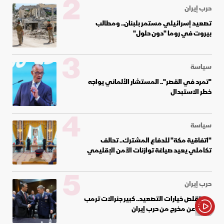
2
حرب إيران
تصعيد إسرائيلي مستمر بلبنان.. ومطالب
بيروت في روما "دون حلول"
3
سياسة
"تمرد في القصر".. المستشار الألماني يواجه
خطر الاستبدال
4
سياسة
"اتفاقية مكة" للدفاع المشترك.. تحالف
تكاملي يعيد صياغة توازنات الأمن الإقليمي
5
حرب إيران
مع تقلص خيارات التصعيد.. كبير جنرالات ترمب
يبحث عن مخرج من حرب إيران
الأخبار باختصار