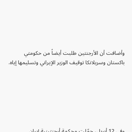
وأضافت أن الأرجنتين طلبت أيضاً من حكومتي
باكستان وسريلانكا توقيف الوزير الإيراني وتسليمها إياه.
وفي 12 أبريل، حمّلت محكمة أرجنتينية إيران