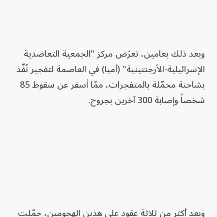
وبعد ذلك بعامين، تعرّض مركز "الجمعية التعاضدية
الإسرائيلية-الأرجنتينية" (أميا) في العاصمة لتفجير نُفّذ
بشاحنة محمّلة بالمتفجرات، ممّا أسفر عن سقوط 85
شخصاً وإصابة 300 آخرين بجروح.
وبعد أكثر من ثلاثة عقود على هذين الهجومين، حمّلت