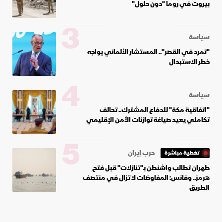
بيروت في روما "دون حلول"
3
سياسة
"تمرد في القصر".. المستشار الألماني يواجه
خطر الاستبدال
4
سياسة
"اتفاقية مكة" للدفاع المشترك.. تحالف
تكاملي يعيد صياغة توازنات الأمن الإقليمي
5
حرب إيران
تغطية مباشرة
طهران تطالب واشنطن بـ"تنازلات" قبل فتح
هرمز.. وفانس: المفاوضات لا تزال في منتصف
الطريق