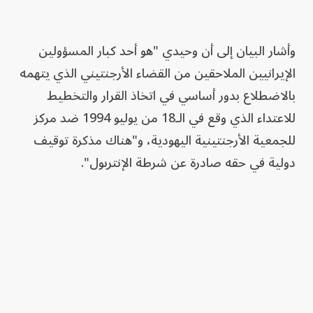
وأشار البيان إلى أن وحيدي "هو أحد كبار المسؤولين
الإيرانيين الملاحقين من القضاء الأرجنتيني الذي يتهمه
بالاضطلاع بدور أساسي في اتخاذ القرار والتخطيط
للاعتداء الذي وقع في الـ18 من يوليو 1994 ضد مركز
للجمعية الأرجنتينية اليهودية، و"هناك مذكرة توقيف
دولية في حقه صادرة عن شرطة الإنتربول".