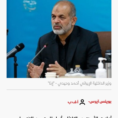
وزير الداخلية الإيراني أحمد وحيدي - "إرنا"
بوينس آيرس-
أ ف ب