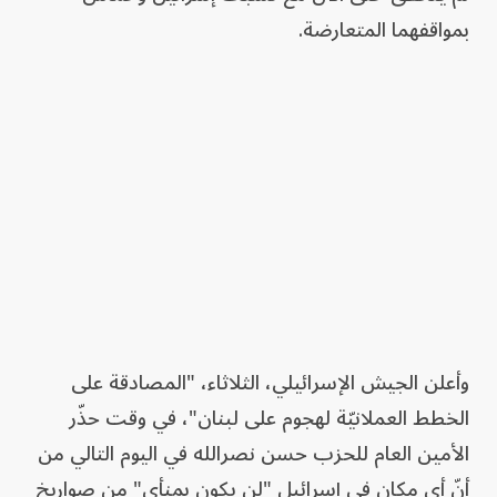
بمواقفهما المتعارضة.
وأعلن الجيش الإسرائيلي، الثلاثاء، "المصادقة على
الخطط العملانيّة لهجوم على لبنان"، في وقت حذّر
الأمين العام للحزب حسن نصرالله في اليوم التالي من
أنّ أي مكان في إسرائيل "لن يكون بمنأى" من صواريخ