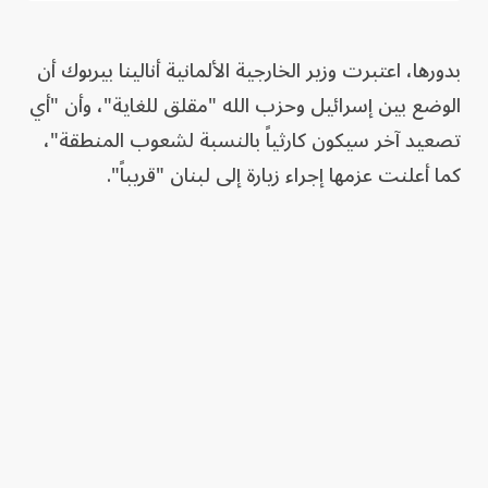
بدورها، اعتبرت وزير الخارجية الألمانية أنالينا بيربوك أن
الوضع بين إسرائيل وحزب الله "مقلق للغاية"، وأن "أي
تصعيد آخر سيكون كارثياً بالنسبة لشعوب المنطقة"،
كما أعلنت عزمها إجراء زيارة إلى لبنان "قريباً".