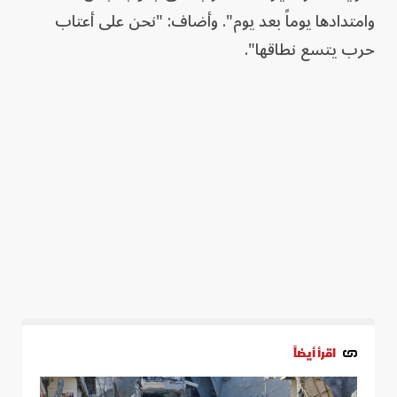
وامتدادها يوماً بعد يوم". وأضاف: "نحن على أعتاب
حرب يتسع نطاقها".
اقرأ أيضاً