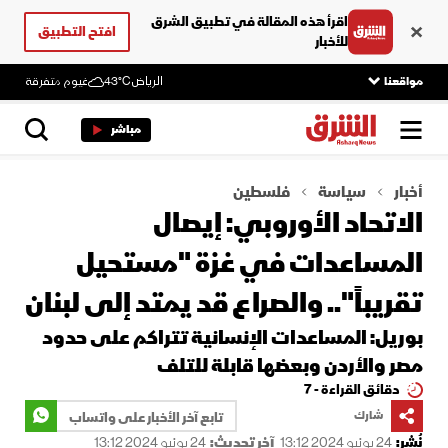
اقرأ هذه المقالة في تطبيق الشرق
افتح التطبيق
للأخبار
مواقعنا
الرياض
43°C
غيوم متفرقة
مباشر
أخبار
سياسة
فلسطين
الاتحاد الأوروبي: إيصال
المساعدات في غزة "مستحيل
تقريباً".. والصراع قد يمتد إلى لبنان
بوريل: المساعدات الإنسانية تتراكم على حدود
مصر والأردن وبعضها قابلة للتلف
دقائق القراءة - 7
شارك
تابع آخر الأخبار على واتساب
نُشر:
24 يونيو 2024 13:12
آخر تحديث:
24 يونيو 2024 13:12