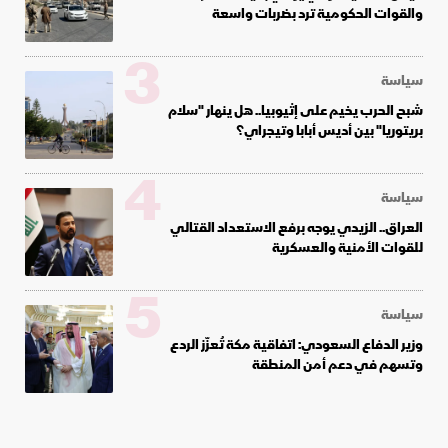
والقوات الحكومية ترد بضربات واسعة
3
سياسة
شبح الحرب يخيم على إثيوبيا.. هل ينهار "سلام
بريتوريا" بين أديس أبابا وتيجراي؟
4
سياسة
العراق.. الزيدي يوجه برفع الاستعداد القتالي
للقوات الأمنية والعسكرية
5
سياسة
وزير الدفاع السعودي: اتفاقية مكة تُعزّز الردع
وتسهم في دعم أمن المنطقة