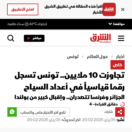
اقرأ هذه المقالة في تطبيق الشرق
افتح التطبيق
للأخبار
مواقعنا
كركوك
42°C
سماء صافية
مباشر
أخبار
حول العالم
تونس
خاص
تجاوزت 10 ملايين.. تونس تسجل
رقما قياسياً في أعداد السياح
الجزائر وفرنسا تتصدران.. وإقبال كبير من بولندا
دقائق القراءة - 4
شارك
تابع آخر الأخبار على واتساب
نُشر:
05 يناير 2025 20:02
آخر تحديث:
05 يناير 2025 20:02