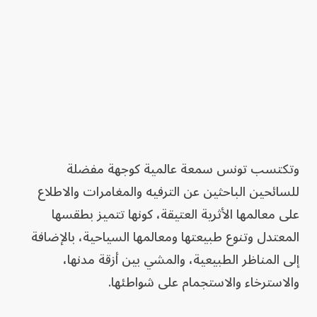
وتكتسب تونس سمعة عالمية كوجهة مفضلة
للسائحين الباحثين عن الترفيه والمغامرات والاطلاع
على معالمها الأثرية العتيقة، كونها تتميز بطقسها
المعتدل وتنوع طبيعتها ومعالمها السياحية، بالإضافة
إلى المناظر الطبيعية، والمشي بين أزقة مدنها،
والاسترخاء والاستجمام على شواطئها.