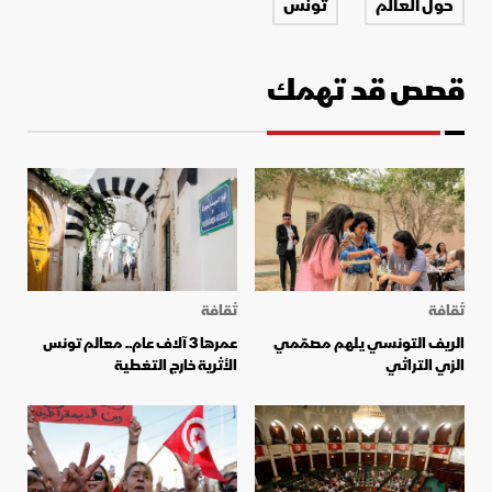
حول العالم
تونس
قصص قد تهمك
ثقافة
ثقافة
الريف التونسي يلهم مصمّمي
عمرها 3 آلاف عام.. معالم تونس
الزي التراثي
الأثرية خارج التغطية