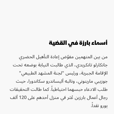
أسماء بارزة في القضية
من بين المتهمين مفوّض إعادة التأهيل الحضري
جانكارلو تانكريدي، الذي طالبت النيابة بوضعه تحت
الإقامة الجبرية، ورئيس "لجنة المشهد الطبيعي"
جوزيبي مارينوني، ونائبه أليساندرو سكاندورا، حيث
طلب الادعاء حبسهما احتياطياً. كما طالت التحقيقات
رجال أعمال بارزين عُثر في منزل أحدهم على 120 ألف
يورو نقداً.