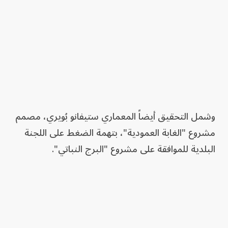
وشمل التحقيق أيضاً المعماري ستيفانو بُويري، مصمم
مشروع "الغابة العمودية"، بتهمة الضغط على اللجنة
البلدية للموافقة على مشروع "البرج النباتي".