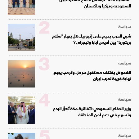
السعودية وتركيا وباكستان
2
سياسة
شبح الحرب يخيم على إثيوبيا.. هل ينهار "سلام
بريتوريا" بين أديس أبابا وتيجراي؟
3
سياسة
الغموض يكتنف مستقبل هرمز.. وترمب يرجح
نهاية قريبة لحرب إيران
4
سياسة
وزير الدفاع السعودي: اتفاقية مكة تُعزّز الردع
وتسهم في دعم أمن المنطقة
5
سياسة