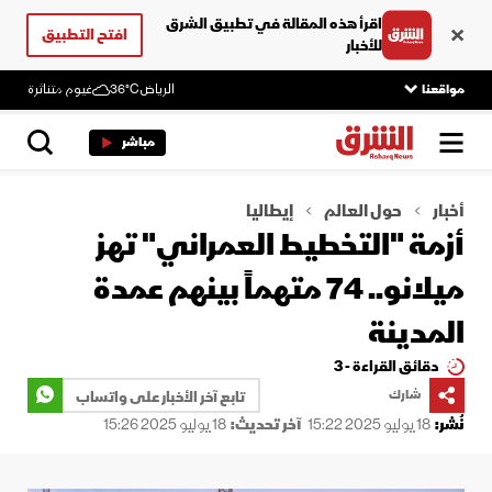
اقرأ هذه المقالة في تطبيق الشرق
افتح التطبيق
للأخبار
مواقعنا
الرياض
36°C
غيوم متناثرة
مباشر
أخبار
حول العالم
إيطاليا
أزمة "التخطيط العمراني" تهز
ميلانو.. 74 متهماً بينهم عمدة
المدينة
دقائق القراءة - 3
شارك
تابع آخر الأخبار على واتساب
نُشر:
18 يوليو 2025 15:22
آخر تحديث:
18 يوليو 2025 15:26