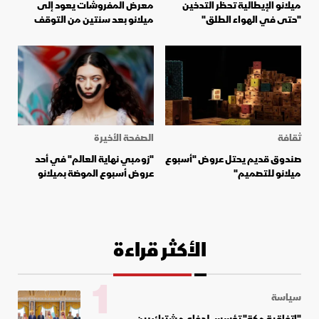
ميلانو الإيطالية تحظر التدخين
معرض المفروشات يعود إلى
"حتى في الهواء الطلق"
ميلانو بعد سنتين من التوقف
ثقافة
الصفحة الأخيرة
صندوق قديم يحتل عروض "أسبوع
"زومبي نهاية العالم" في أحد
ميلانو للتصميم"
عروض أسبوع الموضة بميلانو
الأكثر قراءة
1
سياسة
"اتفاقية مكة" تؤسس لدفاع مشترك بين