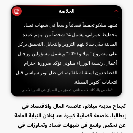
الخلاصة
تشهد ميلانو تحقيقاً قضائياً واسعاً في شبهات فساد
بتخطيط عمراني، يشمل 74 شخصاً من بينهم عمدة
المدينة بيبّي سالا بتهم التزوير والتحايل. التحقيق يركز
على مشروع "ميلانو 2050" ويشمل مسؤولين ورجال
أعمال. رئيسة الوزراء ميلوني تؤكد ضرورة احترام
القضاء دون استقالة تلقائية، في ظل توتر سياسي قبل
انتخابات أكتوبر المقبلة.
*ملخص بالذكاء الاصطناعي. تحقق من السياق في النص الأصلي.
تجتاح مدينة ميلانو، عاصمة المال والاقتصاد في
إيطاليا، عاصفة قضائية كبيرة بعد إعلان النيابة العامة
عن تحقيق واسع في شبهات فساد وتجاوزات في