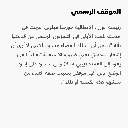
الموقف الرسمي
رئيسة الوزراء الإيطالية جورجيا ميلوني أعربت في
حديث للقناة الأولى في التلفزيون الرسمي عن قناعتها
بأنه "ينبغي أن يسلك القضاء مساره، لكنني لا أرى أن
إشعار التحقيق يعني ضرورة الاستقالة تلقائياً. القرار
يعود إلى العمدة (بيپي سالا) وإلى اقتداره على إدارة
الوضع، ولن أُغيّر موقفي بسبب صفة انتماء من
تمسّهم هذه القضية أو تلك".