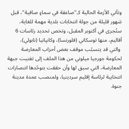
وتأتي الأزمة الحالية كـ"صاعقة في سماءٍ صافية"، قبل
شهور قليلة من جولة انتخابات بلدية مهمة للغاية،
ستُجرى في أكتوبر المقبل، وتخص تحديد رئاسات 6
أقاليم، منها توسكاني (فلورنسا)، وكانپانيا (نابولي)،
والتي قد يتسبّب موقف بعض أحزاب المعارضة
لحكومة جورجيا ميلوني من هذا الملف إلى تفتيت جبهة
المعارضة، التي سبق لها وأن حققت بتوحّدها انتصارات
انتخابية لرئاسة إقليم سردينيا، ولمنصب عمدة مدينة
جنوة.