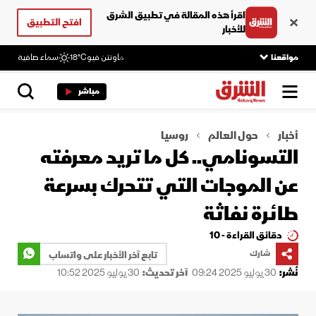
اقرأ هذه المقالة في تطبيق الشرق
افتح التطبيق
للأخبار
مواقعنا
ماونتن فيو
18°C
سماء صافية
مباشر
أخبار
حول العالم
روسيا
التسونامي.. كل ما تريد معرفته
عن الموجات التي تتحرك بسرعة
طائرة نفاثة
دقائق القراءة - 10
شارك
تابع آخر الأخبار على واتساب
نُشر:
30 يوليو 2025 09:24
آخر تحديث:
30 يوليو 2025 10:52