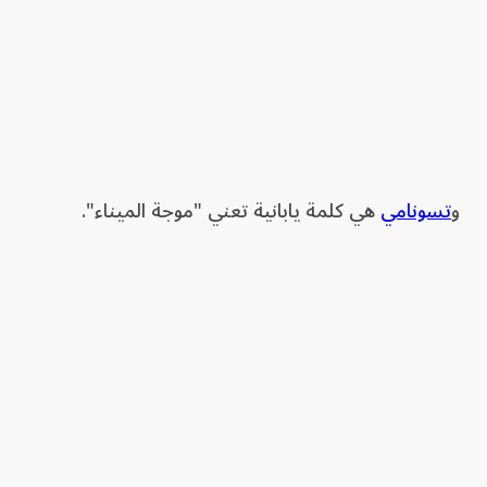
و
تسونامي
هي كلمة يابانية تعني "موجة الميناء".