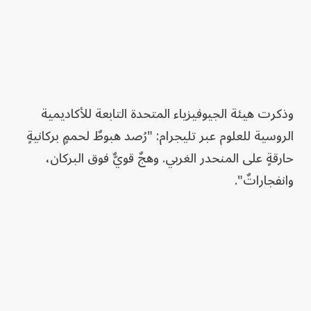
وذكرت هيئة الجيوفيزياء المتحدة التابعة للأكاديمية
الروسية للعلوم عبر تليجرام: "رُصد هبوطٌ لحممٍ بركانيةٍ
حارقةٍ على المنحدر الغربي. وهجٌ قويٌّ فوق البركان،
وانفجاراتٌ".