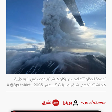
أعمدة الدخان تتصاعد من بركان كراشينينيكوف في شبه جزيرة
كامتشاتكا أقصى شرق روسيا. 3 أغسطس 2025 - X @SputnikInt
موسكو/ دبي -
رويترز
الشرق