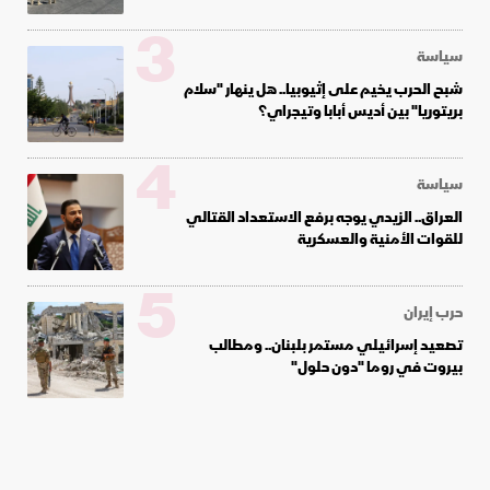
3
سياسة
شبح الحرب يخيم على إثيوبيا.. هل ينهار "سلام
بريتوريا" بين أديس أبابا وتيجراي؟
4
سياسة
العراق.. الزيدي يوجه برفع الاستعداد القتالي
للقوات الأمنية والعسكرية
5
حرب إيران
تصعيد إسرائيلي مستمر بلبنان.. ومطالب
بيروت في روما "دون حلول"