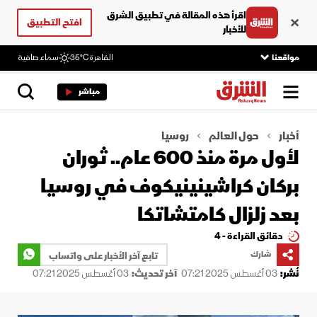
اقرأ هذه المقالة في تطبيق الشرق
افتح التطبيق
للأخبار
مواقعنا
القاهرة
35°C
سماء صافية
مباشر
أخبار
حول العالم
روسيا
لأول مرة منذ 600 عام.. ثوران
بركان كراشينينيكوف في روسيا
بعد زلزال كامتشاتكا
دقائق القراءة - 4
شارك
تابع آخر الأخبار على واتساب
نُشر:
03 أغسطس 2025 07:21
آخر تحديث:
03 أغسطس 2025 07:21