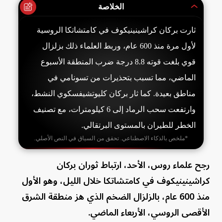
الخلاصة
ثارت بركان كراشينينيكوف في كامتشاتكا الروسية
لأول مرة منذ 600 عام، وربط العلماء ذلك بزلزال
قوي بلغت قوته 8.8 درجة ضرب المنطقة الأسبوع
الماضي، مما تسبب بتحذيرات من تسونامي في
مناطق بعيدة. كما ثار بركان كليوتشيفسكوي النشط،
وارتفعت سحب الرماد إلى 6 كيلومترات، مع تصنيف
الخطر للطيران بالمستوى البرتقالي.
*ملخص بالذكاء الاصطناعي. تحقق من السياق في النص الأصلي.
رجح علماء روس، الأحد، ارتباط ثوران بركان
كراشينينيكوف في كامتشاتكا خلال الليل، وهو الأول
منذ 600 عام، بالزلزال الضخم الذي هز منطقة الشرق
الأقصى الروسي، الأربعاء الماضي.