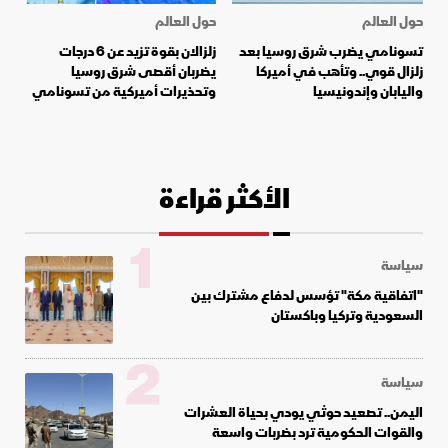
حول العالم
حول العالم
تسونامي يضرب شرق روسيا بعد
زلزالان بقوة تزيد عن 6 درجات
زلزال قوي.. وتأهب في أميركا
يضربان أقصى شرق روسيا
واليابان وإندونيسيا
وتحذيرات أميركية من تسونامي
الأكثر قراءة
1
سياسة
"اتفاقية مكة" تؤسس لدفاع مشترك بين
السعودية وتركيا وباكستان
2
سياسة
اليمن.. تصعيد حوثي يودي بحياة العشرات
والقوات الحكومية ترد بضربات واسعة