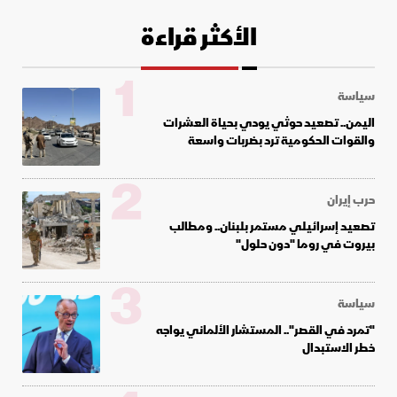
الأكثر قراءة
1
سياسة
اليمن.. تصعيد حوثي يودي بحياة العشرات
والقوات الحكومية ترد بضربات واسعة
2
حرب إيران
تصعيد إسرائيلي مستمر بلبنان.. ومطالب
بيروت في روما "دون حلول"
3
سياسة
"تمرد في القصر".. المستشار الألماني يواجه
خطر الاستبدال