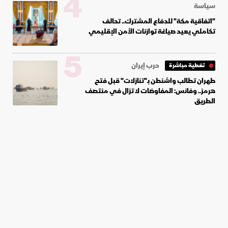
4
سياسة
"اتفاقية مكة" للدفاع المشترك.. تحالف
تكاملي يعيد صياغة توازنات الأمن الإقليمي
5
حرب إيران
تغطية مباشرة
طهران تطالب واشنطن بـ"تنازلات" قبل فتح
هرمز.. وفانس: المفاوضات لا تزال في منتصف
الطريق