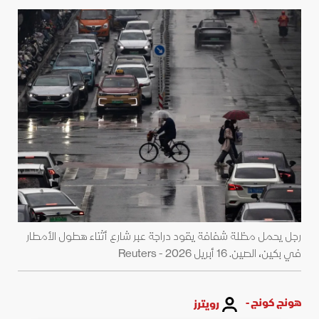
رجل يحمل مظلة شفافة يقود دراجة عبر شارع أثناء هطول الأمطار
في بكين، الصين. 16 أبريل 2026 - Reuters
هونج كونج -
رويترز