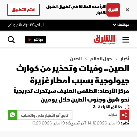
اقرأ هذه المقالة في تطبيق الشرق
افتح التطبيق
للأخبار
مواقعنا
الرياض
41°C
غائم جزئي
مباشر
أخبار
حول العالم
الصين
الصين.. وفيات وتحذير من كوارث
جيولوجية بسبب أمطار غزيرة
مركز الأرصاد: الطقس العنيف سيتحرك تدريجياً
نحو شرق وجنوب الصين خلال يومين
دقائق القراءة - 3
شارك
تابع آخر الأخبار على واتساب
نُشر:
19 مايو 2026 14:12
آخر تحديث:
19 مايو 2026 16:20