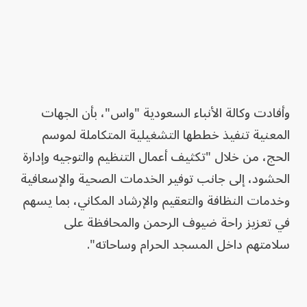
وأفادت وكالة الأنباء السعودية "واس"، بأن الجهات
المعنية تنفيذ خططها التشغيلية المتكاملة لموسم
الحج، من خلال "تكثيف أعمال التنظيم والتوجيه وإدارة
الحشود، إلى جانب توفير الخدمات الصحية والإسعافية
وخدمات النظافة والتعقيم والإرشاد المكاني، بما يسهم
في تعزيز راحة ضيوف الرحمن والمحافظة على
سلامتهم داخل المسجد الحرام وساحاته".