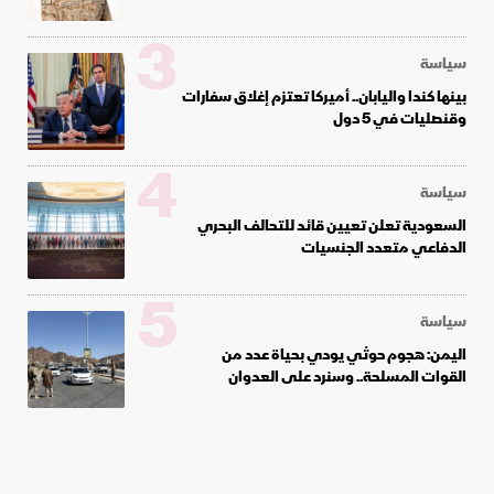
3
سياسة
بينها كندا واليابان.. أميركا تعتزم إغلاق سفارات
وقنصليات في 5 دول
4
سياسة
السعودية تعلن تعيين قائد للتحالف البحري
الدفاعي متعدد الجنسيات
5
سياسة
اليمن: هجوم حوثي يودي بحياة عدد من
القوات المسلحة.. وسنرد على العدوان