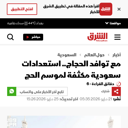
اقرأ هذه المقالة في تطبيق الشرق
افتح التطبيق
للأخبار
مواقعنا
بغداد
44°C
سماء صافية
مباشر
أخبار
حول العالم
السعودية
مع توافد الحجاج.. استعدادات
سعودية مكثفة لموسم الحج
دقائق القراءة - 6
شارك
تابع آخر الأخبار على واتساب
نُشر:
21 مايو 2026 05:35
آخر تحديث:
25 مايو 2026 15:26