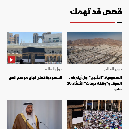
قصص قد تهمك
حول العالم
حول العالم
السعودية: "الاثنين" أول أيام ذي
السعودية تعلن نجاح موسم الحج
الحجة.. و"وقفة عرفات" الثلاثاء 26
مايو