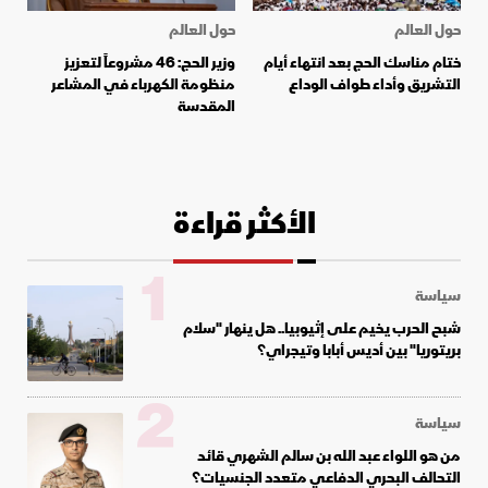
حول العالم
حول العالم
ختام مناسك الحج بعد انتهاء أيام
وزير الحج: 46 مشروعاً لتعزيز
التشريق وأداء طواف الوداع
منظومة الكهرباء في المشاعر
المقدسة
الأكثر قراءة
1
سياسة
شبح الحرب يخيم على إثيوبيا.. هل ينهار "سلام
بريتوريا" بين أديس أبابا وتيجراي؟
2
سياسة
من هو اللواء عبد الله بن سالم الشهري قائد
التحالف البحري الدفاعي متعدد الجنسيات؟