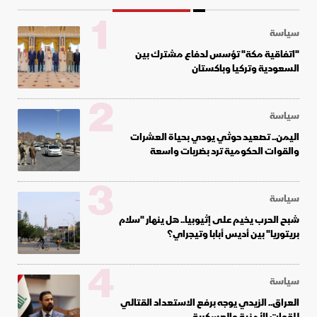
1
سياسة
"اتفاقية مكة" تؤسس لدفاع مشترك بين
السعودية وتركيا وباكستان
2
سياسة
اليمن.. تصعيد حوثي يودي بحياة العشرات
والقوات الحكومية ترد بضربات واسعة
3
سياسة
شبح الحرب يخيم على إثيوبيا.. هل ينهار "سلام
بريتوريا" بين أديس أبابا وتيجراي؟
4
سياسة
العراق.. الزيدي يوجه برفع الاستعداد القتالي
للقوات الأمنية والعسكرية