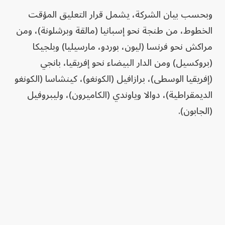
وبحسب بيان الشركة، يشمل قرار التعليق المؤقت
الخطوط، من طنجة نحو إسبانيا (مالقة وبرشلونة)، ومن
مراكش نحو فرنسا (ليون، بوردو، مارسيليا) وبلجيكا
(بروكسيل) ومن الدار البيضاء نحو إفريقيا، بانجي
(إفريقيا الوسطى)، برازافيل (الكونغو)، كينشاسا (الكونغو
الديمقراطية)، دوالا وياوندي (الكاميرون)، وليبروفيل
(الجابون).