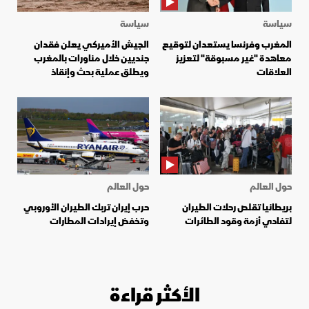
سياسة
سياسة
المغرب وفرنسا يستعدان لتوقيع
الجيش الأميركي يعلن فقدان
معاهدة "غير مسبوقة" لتعزيز
جنديين خلال مناورات بالمغرب
العلاقات
ويطلق عملية بحث وإنقاذ
حول العالم
حول العالم
بريطانيا تقلص رحلات الطيران
حرب إيران تربك الطيران الأوروبي
لتفادي أزمة وقود الطائرات
وتخفض إيرادات المطارات
الأكثر قراءة