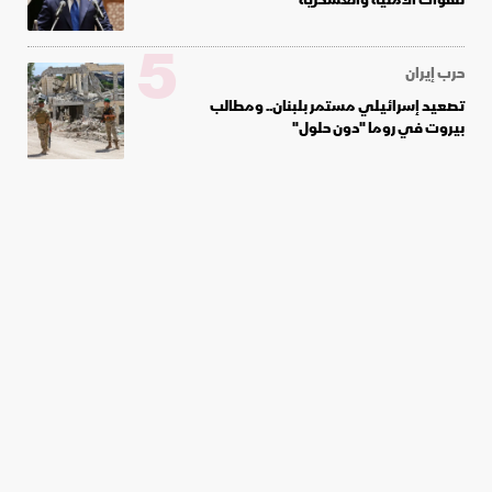
5
حرب إيران
تصعيد إسرائيلي مستمر بلبنان.. ومطالب
بيروت في روما "دون حلول"