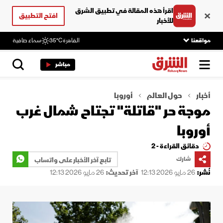
اقرأ هذه المقالة في تطبيق الشرق
افتح التطبيق
للأخبار
مواقعنا
القاهرة
35°C
سماء صافية
مباشر
أخبار
حول العالم
أوروبا
موجة حر "قاتلة" تجتاح شمال غرب
أوروبا
دقائق القراءة - 2
شارك
تابع آخر الأخبار على واتساب
نُشر:
26 مايو 2026 12:13
آخر تحديث:
26 مايو 2026 12:13