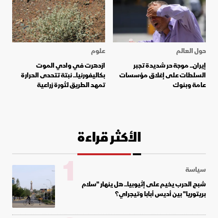
حول العالم
علوم
إيران.. موجة حر شديدة تجبر
ازدهرت في وادي الموت
السلطات على إغلاق مؤسسات
بكاليفورنيا.. نبتة تتحدى الحرارة
عامة وبنوك
تمهد الطريق لثورة زراعية
الأكثر قراءة
1
سياسة
شبح الحرب يخيم على إثيوبيا.. هل ينهار "سلام
بريتوريا" بين أديس أبابا وتيجراي؟