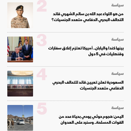
2
سياسة
من هو اللواء عبد الله بن سالم الشهري قائد
التحالف البحري الدفاعي متعدد الجنسيات؟
3
سياسة
بينها كندا واليابان.. أميركا تعتزم إغلاق سفارات
وقنصليات في 5 دول
4
سياسة
السعودية تعلن تعيين قائد للتحالف البحري
الدفاعي متعدد الجنسيات
5
سياسة
اليمن: هجوم حوثي يودي بحياة عدد من
القوات المسلحة.. وسنرد على العدوان