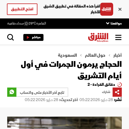
اقرأ هذه المقالة في تطبيق الشرق
افتح التطبيق
للأخبار
مواقعنا
القاهرة
29°C
سماء صافية
مباشر
أخبار
حول العالم
السعودية
الحجاج يرمون الجمرات في أول
أيام التشريق
دقائق القراءة - 2
شارك
تابع آخر الأخبار على واتساب
نُشر:
28 مايو 2026 05:22
آخر تحديث:
28 مايو 2026 05:22