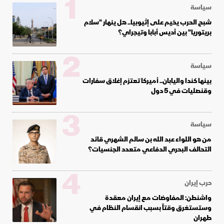
1
سياسة
شبح الحرب يخيم على إثيوبيا.. هل ينهار "سلام
بريتوريا" بين أديس أبابا وتيجراي؟
2
سياسة
بينها كندا واليابان.. أميركا تعتزم إغلاق سفارات
وقنصليات في 5 دول
3
سياسة
من هو اللواء عبد الله بن سالم الشهري قائد
التحالف البحري الدفاعي متعدد الجنسيات؟
4
حرب إيران
واشنطن: المفاوضات مع إيران معقدة
وستستغرق وقتاً بسبب انقسام النظام في
طهران