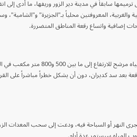
سية جرى ترميمها سابقاً في مدينة دير الزور وريفها، ما أدى إلى ا
والغربية، المعروفتين محلياً بـ"الجزيرة" و"الشامية"، و
حات إضافية واتساع رقعة المناطق المتضررة.
وقالت إدارة سد "الفرات" إن تدفق المياه مرشح للارتفاع إلى ما بين 
عة بعد سد كديران، دون أن يشكل خطراً مباشراً على الق
رى النهر أو السباحة فيه، ودعت إلى سحب المعدات الزر
وب المياه سيستمر عدة أيام.