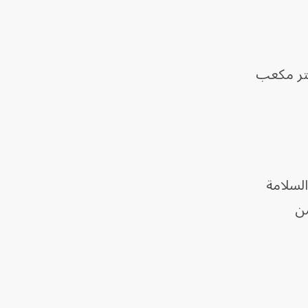
فتح البوابة الرابعة بعد ارتفاع التدفقات المائية إلى ما بين 1800 و2000 متر مكعب
السلامة
من