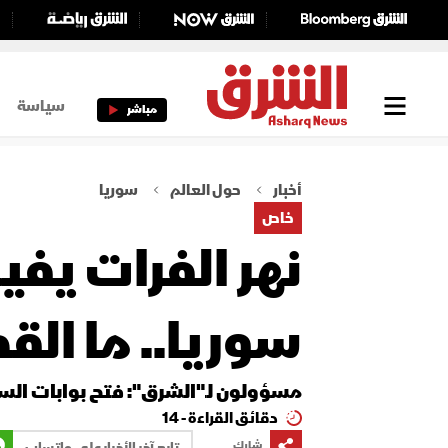
سياسة
مباشر
أخبار
حول العالم
سوريا
خاص
نهر الفرات يف
سوريا.. ما الق
مسؤولون لـ"الشرق": فتح بوابات السد
دقائق القراءة - 14
شارك
تابع آخر الأخبار على واتساب