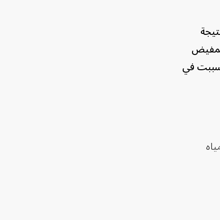
تيجة
 المفيض
 الطبيعي، تسببت في
5 محطة لضخ المياه