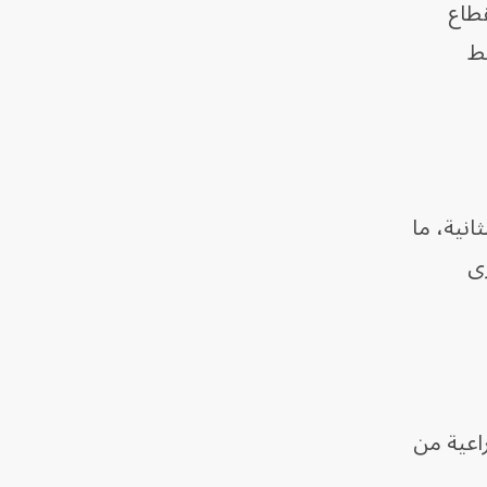
نقطاع
سط
500 و800 متر مكعب في الثانية، ما
رى
اعية من