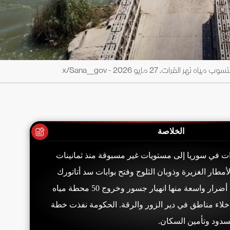
ات. 27 مايو 2026 - x/Sana__gov
الخلاصة
ات في سوريا إلى مستويات غير مسبوقة منذ ثمانينات
مطار الغزيرة وذوبان الثلوج وفتح بوابات سد أتاتورك
التركي. تسبب ذلك في أضرار واسعة منها انهيار جسور وخروج 50 محطة مياه
خلاء مناطق في دير الزور والرقة. الحكومة نفذت خطة
دود وتأمين السكان.