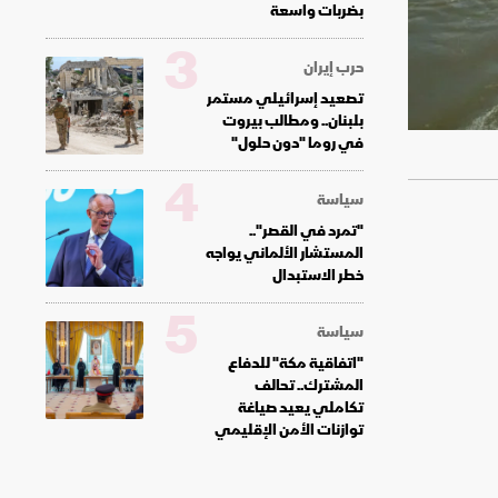
بضربات واسعة
3
حرب إيران
تصعيد إسرائيلي مستمر
بلبنان.. ومطالب بيروت
في روما "دون حلول"
4
سياسة
"تمرد في القصر"..
المستشار الألماني يواجه
خطر الاستبدال
5
سياسة
"اتفاقية مكة" للدفاع
المشترك.. تحالف
تكاملي يعيد صياغة
توازنات الأمن الإقليمي