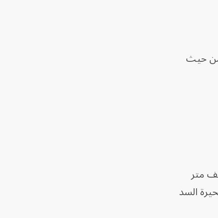
 من حيث
لف متر
اء بحيرة السد