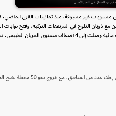
حقق من السياق في النص الأصلي.
ى مستويات غير مسبوقة، منذ ثمانينات القرن الماضي، ن
زامن مع ذوبان الثلوج في المرتفعات التركية، وفتح بوابات
في سد "أتاتورك"، ما أدى إلى تدفقات مائية وصلت إلى 4 أضعاف مستوى الجريان
ودفعت التطورات الحكومة السورية إلى إخلاء عدد من المناطق، مع خروج نحو 0