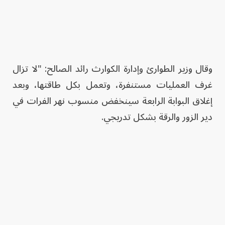
وقال وزير الطوارئ وإدارة الكوارث رائد الصالح: "لا تزال
غرف العمليات ‏مستنفرة، ‏وتعمل بكل طاقتها، ‏وبعد
إغلاق البوابة الرابعة سينخفض منسوب نهر الفرات في
‏دير الزور والرقة بشكل تدريجي.