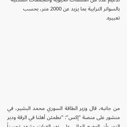
بالسواتر الترابية بما يزيد عن 2000 متر، بحسب
تعبيره.
من جانبه، قال وزير الطاقة السوري محمد البشير، في
منشور على منصة "إكس": "نطمئن أهلنا في الرقة ودير
الزور بأن الوضع ‏المائي على نهر الفرات يشهد تحسناً