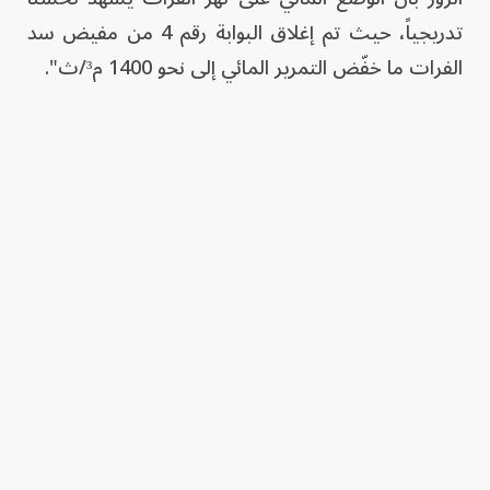
تدريجياً، حيث تم إغلاق البوابة رقم 4 ‏من مفيض سد
الفرات ما خفّض التمرير المائي إلى نحو 1400 م³/ث".